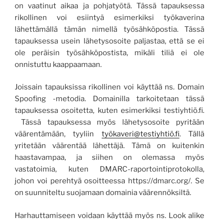
on vaatinut aikaa ja pohjatyötä. Tässä tapauksessa
rikollinen voi esiintyä esimerkiksi työkaverina
lähettämällä tämän nimellä työsähköpostia. Tässä
tapauksessa usein lähetysosoite paljastaa, että se ei
ole peräisin työsähköpostista, mikäli tiliä ei ole
onnistuttu kaappaamaan.
Joissain tapauksissa rikollinen voi käyttää ns. Domain
Spoofing -metodia. Domainilla tarkoitetaan tässä
tapauksessa osoitetta, kuten esimerkiksi testiyhtiö.fi.
Tässä tapauksessa myös lähetysosoite pyritään
väärentämään, tyyliin
työkaveri@testiyhtiö.fi
. Tällä
yritetään väärentää lähettäjä. Tämä on kuitenkin
haastavampaa, ja siihen on olemassa myös
vastatoimia, kuten DMARC-raportointiprotokolla,
johon voi perehtyä osoitteessa https://dmarc.org/. Se
on suunniteltu suojamaan domainia väärennöksiltä.
Harhauttamiseen voidaan käyttää myös ns. Look alike