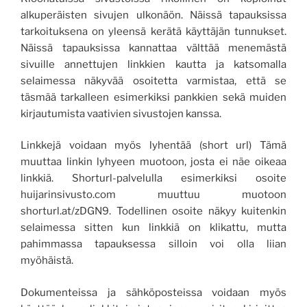
alkuperäisten sivujen ulkonäön. Näissä tapauksissa
tarkoituksena on yleensä kerätä käyttäjän tunnukset.
Näissä tapauksissa kannattaa välttää menemästä
sivuille annettujen linkkien kautta ja katsomalla
selaimessa näkyvää osoitetta varmistaa, että se
täsmää tarkalleen esimerkiksi pankkien sekä muiden
kirjautumista vaativien sivustojen kanssa.
Linkkejä voidaan myös lyhentää (short url) Tämä
muuttaa linkin lyhyeen muotoon, josta ei näe oikeaa
linkkiä. Shorturl-palvelulla esimerkiksi osoite
huijarinsivusto.com muuttuu muotoon
shorturl.at/zDGN9. Todellinen osoite näkyy kuitenkin
selaimessa sitten kun linkkiä on klikattu, mutta
pahimmassa tapauksessa silloin voi olla liian
myöhäistä.
Dokumenteissa ja sähköposteissa voidaan myös