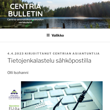
Siirry
sisältöön
CENTRIA BULLETIN
Valikko
JULKAISTU
4.4.2023
KIRJOITTANUT
CENTRIAN ASIANTUNTIJA
Tietojenkalastelu sähköpostilla
Olli Isohanni