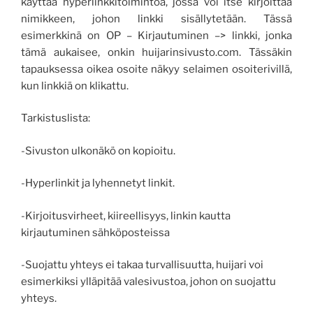
käyttää hyperlinkkitoimintoa, jossa voi itse kirjoittaa
nimikkeen, johon linkki sisällytetään. Tässä
esimerkkinä on OP – Kirjautuminen –> linkki, jonka
tämä aukaisee, onkin huijarinsivusto.com. Tässäkin
tapauksessa oikea osoite näkyy selaimen osoiterivillä,
kun linkkiä on klikattu.
Tarkistuslista:
-Sivuston ulkonäkö on kopioitu.
-Hyperlinkit ja lyhennetyt linkit.
-Kirjoitusvirheet, kiireellisyys, linkin kautta
kirjautuminen sähköposteissa
-Suojattu yhteys ei takaa turvallisuutta, huijari voi
esimerkiksi ylläpitää valesivustoa, johon on suojattu
yhteys.