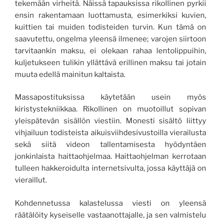
tekemään virheitä. Näissä tapauksissa rikollinen pyrkii
ensin rakentamaan luottamusta, esimerkiksi kuvien,
kuittien tai muiden todisteiden turvin. Kun tämä on
saavutettu, ongelma yleensä ilmenee; varojen siirtoon
tarvitaankin maksu, ei olekaan rahaa lentolippuihin,
kuljetukseen tulikin yllättävä erillinen maksu tai jotain
muuta edellä mainitun kaltaista.
Massapostituksissa käytetään usein myös
kiristystekniikkaa. Rikollinen on muotoillut sopivan
yleispätevän sisällön viestiin. Monesti sisältö liittyy
vihjailuun todisteista aikuisviihdesivustoilla vierailusta
sekä siitä videon tallentamisesta hyödyntäen
jonkinlaista haittaohjelmaa. Haittaohjelman kerrotaan
tulleen hakkeroidulta internetsivulta, jossa käyttäjä on
vieraillut.
Kohdennetussa kalastelussa viesti on yleensä
räätälöity kyseiselle vastaanottajalle, ja sen valmistelu