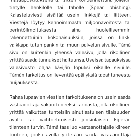
massapostituksena tai sitten kohdennettuna jollekin
tietylle henkilölle tai taholle (Spear phishing).
Kalasteluviesti sisältää usein linkkejä tai liitteen.
Viestejä löytyy kehnoimmasta miljoonavoitosta tai
perintöilmoituksesta aina huolellisemmin
rakennettuihin kokonaisuuksiin, joissa on linkki
vaikkapa tutun pankin tai muun palvelun sivulle. Tämä
sivu on kuitenkin yleensä valesivu, jolla rikollinen
yrittää saada tunnukset haltuunsa. Useissa tapauksissa
valesivusto ohjaa kävijän lopuksi oikeille sivuille.
Tämän tarkoitus on lieventää epäilyksiä tapahtuneesta
huijauksesta.
Rahaa lupaavien viestien tarkoituksena on usein saada
vastaanottaja vakuuttuneeksi tarinasta, jolla rikollinen
yrittää vaikuttaa tunteisiin ainutlaatuisen tilaisuuden
avulla tai vaihtoehtoisesti jonkinlaisen kiperän
tilanteen turvin. Tämä taas luo vastaanottajalle kiireen
tunteen, jonka avulla yritetään saada vastaanottaja