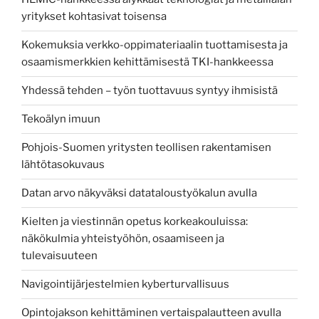
yritykset kohtasivat toisensa
Kokemuksia verkko-oppimateriaalin tuottamisesta ja
osaamismerkkien kehittämisestä TKI-hankkeessa
Yhdessä tehden – työn tuottavuus syntyy ihmisistä
Tekoälyn imuun
Pohjois-Suomen yritysten teollisen rakentamisen
lähtötasokuvaus
Datan arvo näkyväksi datataloustyökalun avulla
Kielten ja viestinnän opetus korkeakouluissa:
näkökulmia yhteistyöhön, osaamiseen ja
tulevaisuuteen
Navigointijärjestelmien kyberturvallisuus
Opintojakson kehittäminen vertaispalautteen avulla