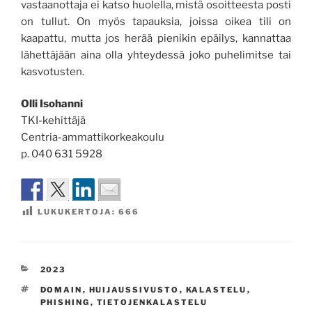
vastaanottaja ei katso huolella, mistä osoitteesta posti
on tullut. On myös tapauksia, joissa oikea tili on
kaapattu, mutta jos herää pienikin epäilys, kannattaa
lähettäjään aina olla yhteydessä joko puhelimitse tai
kasvotusten.
Olli Isohanni
TKI-kehittäjä
Centria-ammattikorkeakoulu
p. 040 631 5928
LUKUKERTOJA:
666
KATEGORIAT
2023
AVAINSANAT
DOMAIN
,
HUIJAUSSIVUSTO
,
KALASTELU
,
PHISHING
,
TIETOJENKALASTELU