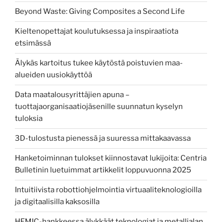
Beyond Waste: Giving Composites a Second Life
Kieltenopettajat koulutuksessa ja inspiraatiota
etsimässä
Älykäs kartoitus tukee käytöstä poistuvien maa-
alueiden uusiokäyttöä
Data maatalousyrittäjien apuna –
tuottajaorganisaatiojäsenille suunnatun kyselyn
tuloksia
3D-tulostusta pienessä ja suuressa mittakaavassa
Hanketoiminnan tulokset kiinnostavat lukijoita: Centria
Bulletinin luetuimmat artikkelit loppuvuonna 2025
Intuitiivista robottiohjelmointia virtuaaliteknologioilla
ja digitaalisilla kaksosilla
HEMIC-hankkeessa älykkäät teknologiat ja metallialan