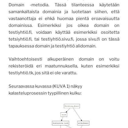
Domain -metodia. Tässä tilanteessa käytetään
samankaltaista domainia ja luotetaan siihen, että
vastaanottaja ei ehkä huomaa pientä eroavaisuutta
domainissa. Esimerkiksi jos oikea domain on
testiyhtiö.fi, voidaan käyttää esimerkiksi osoitetta
tetsiyhtiö.fi, tai testiyhtiö.sivu.fi, jossa sivu.fi on tässä
tapauksessa domain ja testiyhtiö alidomain.
Vaihtoehtoisesti alkuperäinen domain on voitu
rekisteröidä eri maatunnuksella, kuten esimerkiksi
testiyhtiö.tk, jos sitä ei ole varattu.
Seuraavassa kuvassa (KUVA 1) näkyy
kalasteluprosessin tyypillinen kulku: