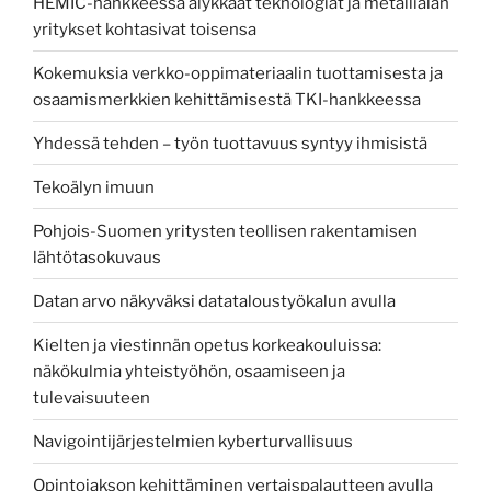
HEMIC-hankkeessa älykkäät teknologiat ja metallialan
yritykset kohtasivat toisensa
Kokemuksia verkko-oppimateriaalin tuottamisesta ja
osaamismerkkien kehittämisestä TKI-hankkeessa
Yhdessä tehden – työn tuottavuus syntyy ihmisistä
Tekoälyn imuun
Pohjois-Suomen yritysten teollisen rakentamisen
lähtötasokuvaus
Datan arvo näkyväksi datataloustyökalun avulla
Kielten ja viestinnän opetus korkeakouluissa:
näkökulmia yhteistyöhön, osaamiseen ja
tulevaisuuteen
Navigointijärjestelmien kyberturvallisuus
Opintojakson kehittäminen vertaispalautteen avulla