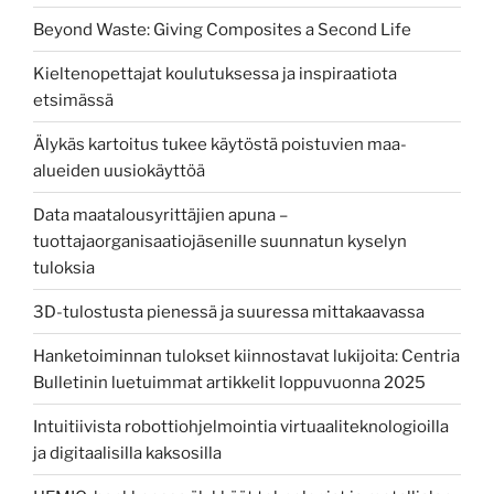
Beyond Waste: Giving Composites a Second Life
Kieltenopettajat koulutuksessa ja inspiraatiota
etsimässä
Älykäs kartoitus tukee käytöstä poistuvien maa-
alueiden uusiokäyttöä
Data maatalousyrittäjien apuna –
tuottajaorganisaatiojäsenille suunnatun kyselyn
tuloksia
3D-tulostusta pienessä ja suuressa mittakaavassa
Hanketoiminnan tulokset kiinnostavat lukijoita: Centria
Bulletinin luetuimmat artikkelit loppuvuonna 2025
Intuitiivista robottiohjelmointia virtuaaliteknologioilla
ja digitaalisilla kaksosilla