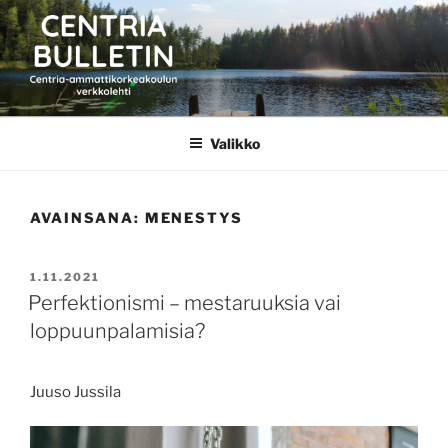
Siirry
sisältöön
CENTRIA BULLETIN
Valikko
AVAINSANA:
MENESTYS
JULKAISTU
1.11.2021
Perfektionismi – mestaruuksia vai
loppuunpalamisia?
Juuso Jussila