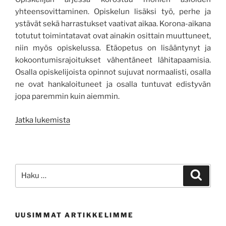
yhteensovittaminen. Opiskelun lisäksi työ, perhe ja
ystävät sekä harrastukset vaativat aikaa. Korona-aikana
totutut toimintatavat ovat ainakin osittain muuttuneet,
niin myös opiskelussa. Etäopetus on lisääntynyt ja
kokoontumisrajoitukset vähentäneet lähitapaamisia.
Osalla opiskelijoista opinnot sujuvat normaalisti, osalla
ne ovat hankaloituneet ja osalla tuntuvat edistyvän
jopa paremmin kuin aiemmin.
”Opintojen
Jatka lukemista
edistyminen
korona-
aikana”
Etsi:
Haku
UUSIMMAT ARTIKKELIMME