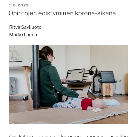
mestaruuksia
JULKAISTU
1.6.2021
vai
Opintojen edistyminen korona-aikana
loppuunpalamisia?”
Ritva Saviluoto
Marko Laitila
Opiskelijan arjessa korostuu monien asioiden