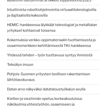
Bulletinin luetuimmat artikkelit loppuvuonna 2025
Intuitiivista robottiohjelmointia virtuaaliteknologioilla
ja digitaalisilla kaksosilla
HEMIC-hankkeessa älykkäät teknologiat ja metallialan
yritykset kohtasivat toisensa
Kokemuksia verkko-oppimateriaalin tuottamisesta ja
osaamismerkkien kehittämisestä TKI-hankkeessa
Yhdessä tehden – työn tuottavuus syntyy ihmisistä
Tekoälyn imuun
Pohjois-Suomen yritysten teollisen rakentamisen
lähtötasokuvaus
Datan arvo näkyväksi datataloustyökalun avulla
Kielten ja viestinnän opetus korkeakouluissa:
näkökulmia yhteistyöhön, osaamiseen ja