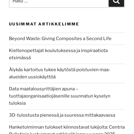
datalähteitä
hyödyntäen”
UUSIMMAT ARTIKKELIMME
Beyond Waste: Giving Composites a Second Life
Kieltenopettajat koulutuksessa ja inspiraatiota
etsimässä
Älykäs kartoitus tukee käytöstä poistuvien maa-
alueiden uusiokäyttöä
Data maatalousyrittäjien apuna –
tuottajaorganisaatiojäsenille suunnatun kyselyn
tuloksia
3D-tulostusta pienessä ja suuressa mittakaavassa
Hanketoiminnan tulokset kiinnostavat lukijoita: Centria