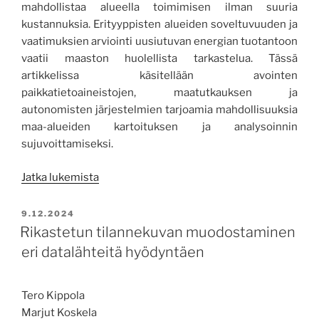
mahdollistaa alueella toimimisen ilman suuria
kustannuksia. Erityyppisten alueiden soveltuvuuden ja
vaatimuksien arviointi uusiutuvan energian tuotantoon
vaatii maaston huolellista tarkastelua. Tässä
artikkelissa käsitellään avointen
paikkatietoaineistojen, maatutkauksen ja
autonomisten järjestelmien tarjoamia mahdollisuuksia
maa-alueiden kartoituksen ja analysoinnin
sujuvoittamiseksi.
”Älykäs
Jatka lukemista
kartoitus
tukee
JULKAISTU
9.12.2024
käytöstä
Rikastetun tilannekuvan muodostaminen
poistuvien
eri datalähteitä hyödyntäen
maa-
alueiden
Tero Kippola
uusiokäyttöä”
Marjut Koskela