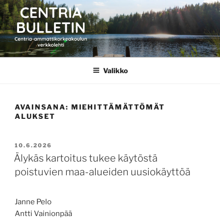
Siirry
sisältöön
CENTRIA BULLETIN
Valikko
AVAINSANA:
MIEHITTÄMÄTTÖMÄT
ALUKSET
JULKAISTU
10.6.2026
Älykäs kartoitus tukee käytöstä
poistuvien maa-alueiden uusiokäyttöä
Janne Pelo
Antti Vainionpää