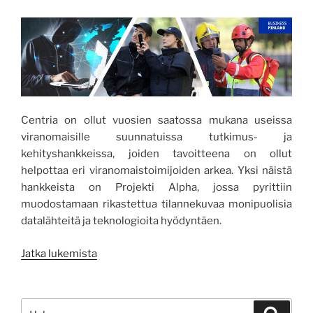
Centria on ollut vuosien saatossa mukana useissa
viranomaisille suunnatuissa tutkimus- ja
kehityshankkeissa, joiden tavoitteena on ollut
helpottaa eri viranomaistoimijoiden arkea. Yksi näistä
hankkeista on Projekti Alpha, jossa pyrittiin
muodostamaan rikastettua tilannekuvaa monipuolisia
datalähteitä ja teknologioita hyödyntäen.
”Rikastetun
Jatka lukemista
tilannekuvan
muodostaminen
eri
Etsi:
Haku