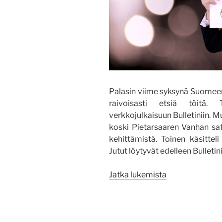
Palasin viime syksynä Suomeen 
raivoisasti etsiä töitä.
verkkojulkaisuun Bulletiniin. M
koski Pietarsaaren Vanhan sat
kehittämistä. Toinen käsitteli
Jutut löytyvät edelleen Bulletin
”Yhteistyö
Jatka lukemista
aluekehittämis
peruspilarina
Pietarsaaren
seudulla”