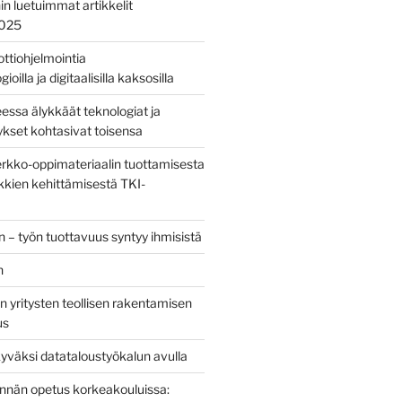
nin luetuimmat artikkelit
2025
bottiohjelmointia
ioilla ja digitaalisilla kaksosilla
sa älykkäät teknologiat ja
tykset kohtasivat toisensa
kko-oppimateriaalin tuottamisesta
kien kehittämisestä TKI-
 – työn tuottavuus syntyy ihmisistä
n
 yritysten teollisen rakentamisen
us
yväksi datataloustyökalun avulla
tinnän opetus korkeakouluissa: