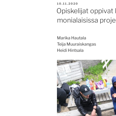
JULKAISTU
10.11.2020
Opiskelijat oppiva
monialaisissa proje
Marika Hautala
Teija Muuraiskangas
Heidi Hintsala