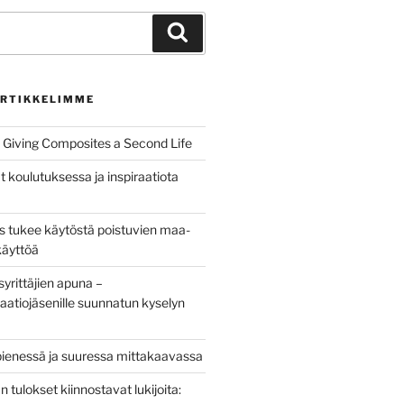
Haku
RTIKKELIMME
Giving Composites a Second Life
t koulutuksessa ja inspiraatiota
us tukee käytöstä poistuvien maa-
käyttöä
yrittäjien apuna –
aatiojäsenille suunnatun kyselyn
pienessä ja suuressa mittakaavassa
tulokset kiinnostavat lukijoita: