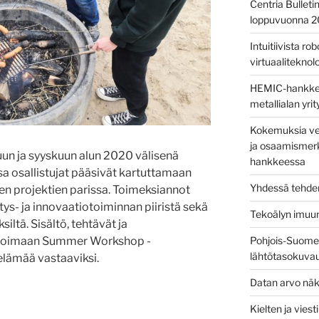
Centria Bulleti
loppuvuonna 
Intuitiivista ro
virtuaaliteknolog
HEMIC-hankkees
metallialan yri
Kokemuksia ver
ja osaamismerk
uun ja syyskuun alun 2020 välisenä
hankkeessa
 osallistujat pääsivät kartuttamaan
Yhdessä tehden
n projektien parissa. Toimeksiannot
tys- ja innovaatiotoiminnan piiristä sekä
Tekoälyn imuu
iltä. Sisältö, tehtävät ja
Pohjois-Suomen
muloimaan Summer Workshop -
lähtötasokuva
öelämää vastaaviksi.
Datan arvo näk
Kielten ja vies