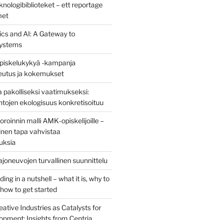
nologibiblioteket – ett reportage
met
ics and AI: A Gateway to
ystems
piskelukykyä -kampanja
teutus ja kokemukset
 pakolliseksi vaatimukseksi:
ntojen ekologisuus konkretisoituu
oinnin malli AMK‑opiskelijoille –
nen tapa vahvistaa
uksia
joneuvojen turvallinen suunnittelu
ng in a nutshell – what it is, why to
d how to get started
eative Industries as Catalysts for
opment: Insights from Centria