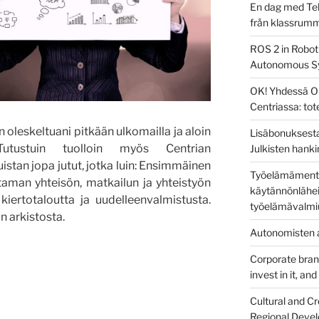
En dag med Tek
från klassrum
ROS 2 in Robot
Autonomous S
OK! Yhdessä O
Centriassa: to
oleskeltuani pitkään ulkomailla ja aloin
Lisäbonuksesta
 Tutustuin tuolloin myös Centrian
Julkisten hanki
uistan jopa jutut, jotka luin: Ensimmäinen
Työelämämentor
aman yhteisön, matkailun ja yhteistyön
käytännönlähei
 kiertotaloutta ja uudelleenvalmistusta.
työelämävalmi
in arkistosta.
Autonomisten a
Corporate brandi
en
invest in it, an
Cultural and Cr
Regional Devel