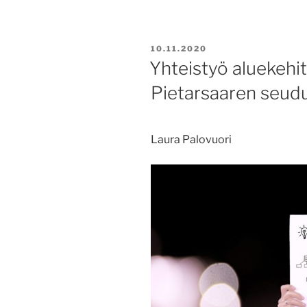
käytännön
työelämää
monialaisissa
JULKAISTU
10.11.2020
projektitöissä”
Yhteistyö aluekehi
Pietarsaaren seudu
Laura Palovuori