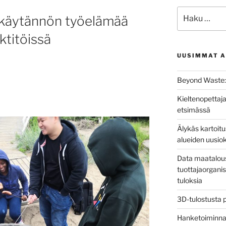
Etsi:
t käytännön työelämää
ktitöissä
UUSIMMAT A
Beyond Waste: 
Kieltenopettaja
etsimässä
Älykäs kartoit
alueiden uusio
Data maatalous
tuottajaorganis
tuloksia
3D-tulostusta 
Hanketoiminnan 