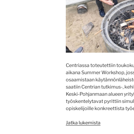
Centriassa toteutettiin toukok
aikana Summer Workshop, jossa
osaamistaan käytännönläheiste
saatiin Centrian tutkimus-, kehi
Keski-Pohjanmaan alueen yrityks
työskentelytavat pyrittiin si
opiskelijoille konkreettista ty
”Opiskelijat
Jatka lukemista
oppivat