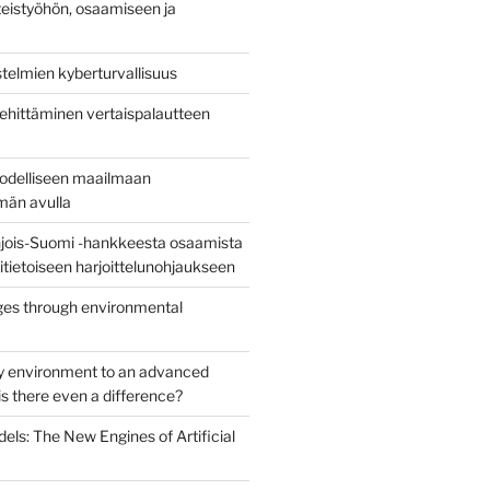
eistyöhön, osaamiseen ja
stelmien kyberturvallisuus
ehittäminen vertaispalautteen
todelliseen maailmaan
lmän avulla
jois-Suomi -hankkeesta osaamista
uritietoiseen harjoittelunohjaukseen
es through environmental
y environment to an advanced
s there even a difference?
els: The New Engines of Artificial