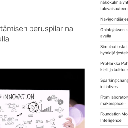
näkökulmia yht
tulevaisuuteen
Navigointijärje
ttämisen peruspilarina
Opintojakson k
avulla
lla
Simulaatiosta 
hybridijärjeste
ProHarkka Poh
kieli- ja kulttu
Sparking chang
initiatives
From laborator
makerspace – i
Foundation Mod
Intelligence