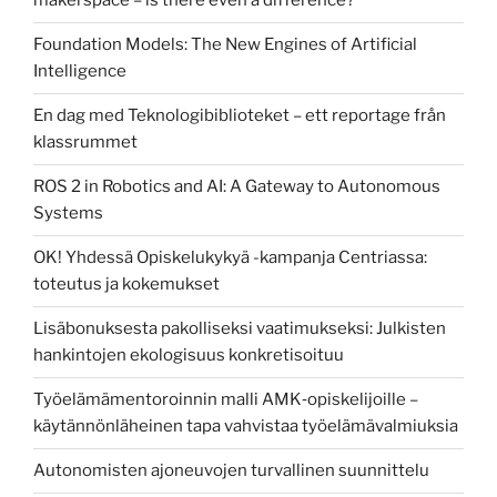
makerspace – is there even a difference?
Foundation Models: The New Engines of Artificial
Intelligence
En dag med Teknologibiblioteket – ett reportage från
klassrummet
ROS 2 in Robotics and AI: A Gateway to Autonomous
Systems
OK! Yhdessä Opiskelukykyä -kampanja Centriassa:
toteutus ja kokemukset
Lisäbonuksesta pakolliseksi vaatimukseksi: Julkisten
hankintojen ekologisuus konkretisoituu
Työelämämentoroinnin malli AMK‑opiskelijoille –
käytännönläheinen tapa vahvistaa työelämävalmiuksia
Autonomisten ajoneuvojen turvallinen suunnittelu