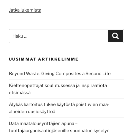
”Is
Jatka lukemista
there
a
risk
Etsi:
Haku
on
your
wrist?”
UUSIMMAT ARTIKKELIMME
Beyond Waste: Giving Composites a Second Life
Kieltenopettajat koulutuksessa ja inspiraatiota
etsimässä
Älykäs kartoitus tukee käytöstä poistuvien maa-
alueiden uusiokäyttöä
Data maatalousyrittäjien apuna –
tuottajaorganisaatiojäsenille suunnatun kyselyn