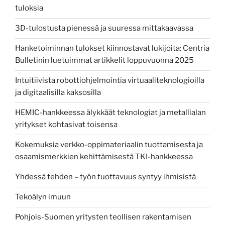
tuloksia
3D-tulostusta pienessä ja suuressa mittakaavassa
Hanketoiminnan tulokset kiinnostavat lukijoita: Centria
Bulletinin luetuimmat artikkelit loppuvuonna 2025
Intuitiivista robottiohjelmointia virtuaaliteknologioilla
ja digitaalisilla kaksosilla
HEMIC-hankkeessa älykkäät teknologiat ja metallialan
yritykset kohtasivat toisensa
Kokemuksia verkko-oppimateriaalin tuottamisesta ja
osaamismerkkien kehittämisestä TKI-hankkeessa
Yhdessä tehden – työn tuottavuus syntyy ihmisistä
Tekoälyn imuun
Pohjois-Suomen yritysten teollisen rakentamisen