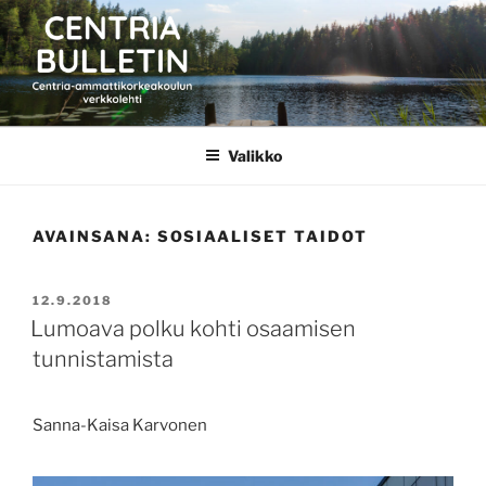
Siirry
sisältöön
CENTRIA BULLETIN
Valikko
AVAINSANA:
SOSIAALISET TAIDOT
JULKAISTU
12.9.2018
Lumoava polku kohti osaamisen
tunnistamista
Sanna-Kaisa Karvonen