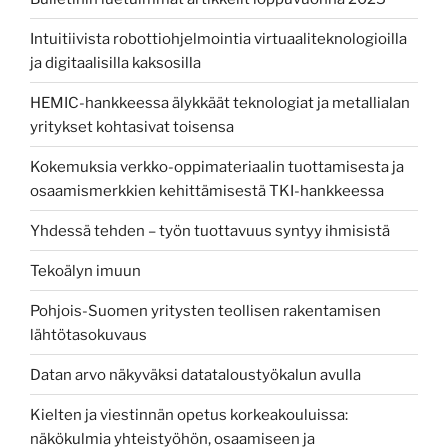
Intuitiivista robottiohjelmointia virtuaaliteknologioilla
ja digitaalisilla kaksosilla
HEMIC-hankkeessa älykkäät teknologiat ja metallialan
yritykset kohtasivat toisensa
Kokemuksia verkko-oppimateriaalin tuottamisesta ja
osaamismerkkien kehittämisestä TKI-hankkeessa
Yhdessä tehden – työn tuottavuus syntyy ihmisistä
Tekoälyn imuun
Pohjois-Suomen yritysten teollisen rakentamisen
lähtötasokuvaus
Datan arvo näkyväksi datataloustyökalun avulla
Kielten ja viestinnän opetus korkeakouluissa:
näkökulmia yhteistyöhön, osaamiseen ja