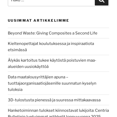
UUSIMMAT ARTIKKELIMME
Beyond Waste: Giving Composites a Second Life
Kieltenopettajat koulutuksessa ja inspiraatiota
etsimässä
Älykäs kartoitus tukee käytöstä poistuvien maa-
alueiden uusiokäyttöä
Data maatalousyrittäjien apuna –
tuottajaorganisaatiojäsenille suunnatun kyselyn
tuloksia
3D-tulostusta pienessä ja suuressa mittakaavassa
Hanketoiminnan tulokset kiinnostavat lukijoita: Centria
Bulletinin luetuimmat artikkelit loppuvuonna 2025