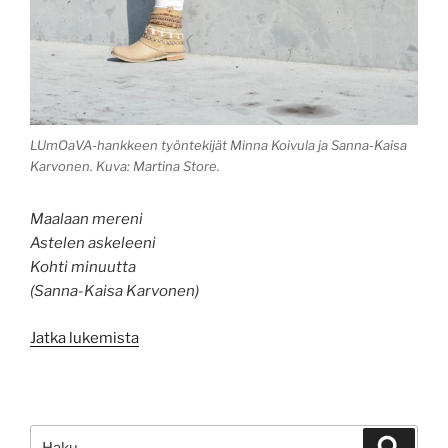
LUmOaVA-hankkeen työntekijät Minna Koivula ja Sanna-Kaisa
Karvonen. Kuva: Martina Store.
Maalaan mereni
Astelen askeleeni
Kohti minuutta
(Sanna-Kaisa Karvonen)
”Lumoava
Jatka lukemista
polku
kohti
osaamisen
tunnistamista”
Etsi:
Haku