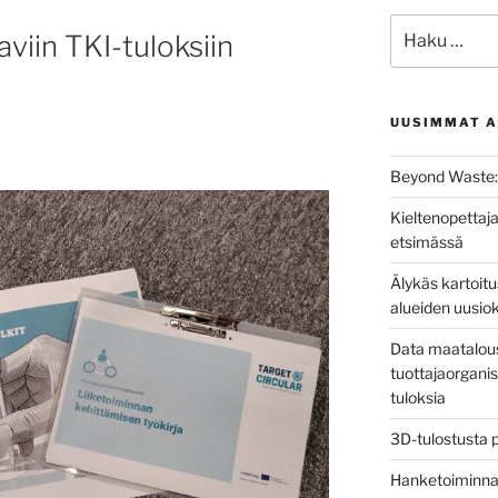
Etsi:
aviin TKI-tuloksiin
UUSIMMAT A
Beyond Waste: 
Kieltenopettaja
etsimässä
Älykäs kartoit
alueiden uusio
Data maatalous
tuottajaorganis
tuloksia
3D-tulostusta 
Hanketoiminnan 