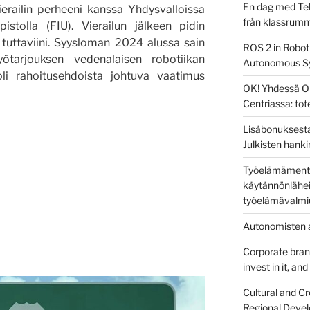
En dag med Tek
 vierailin perheeni kanssa Yhdysvalloissa
från klassrum
pistolla (FIU). Vierailun jälkeen pidin
n tuttaviini. Syysloman 2024 alussa sain
ROS 2 in Robot
yötarjouksen vedenalaisen robotiikan
Autonomous S
oli rahoitusehdoista johtuva vaatimus
OK! Yhdessä O
Centriassa: to
Lisäbonuksesta
Julkisten hanki
Työelämämentor
käytännönlähei
työelämävalmi
Autonomisten a
Corporate brandi
invest in it, an
Cultural and Cr
Regional Devel