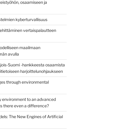
eistyöhön, osaamiseen ja
stelmien kyberturvallisuus
ehittäminen vertaispalautteen
todelliseen maailmaan
lmän avulla
jois-Suomi -hankkeesta osaamista
uritietoiseen harjoittelunohjaukseen
es through environmental
y environment to an advanced
s there even a difference?
els: The New Engines of Artificial