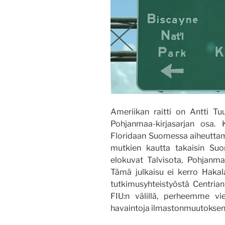
Ameriikan raitti on Antti Tu
Pohjanmaa-kirjasarjan osa. 
Floridaan Suomessa aiheuttami
mutkien kautta takaisin Suo
elokuvat Talvisota, Pohjanma
Tämä julkaisu ei kerro Hakala
tutkimusyhteistyöstä Centrian 
FIU:n välillä, perheemme vie
havaintoja ilmastonmuutoksen 