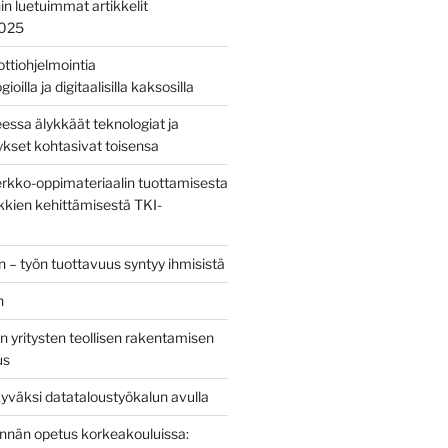
nin luetuimmat artikkelit
2025
bottiohjelmointia
ioilla ja digitaalisilla kaksosilla
sa älykkäät teknologiat ja
tykset kohtasivat toisensa
kko-oppimateriaalin tuottamisesta
kien kehittämisestä TKI-
 – työn tuottavuus syntyy ihmisistä
n
 yritysten teollisen rakentamisen
us
yväksi datataloustyökalun avulla
tinnän opetus korkeakouluissa: