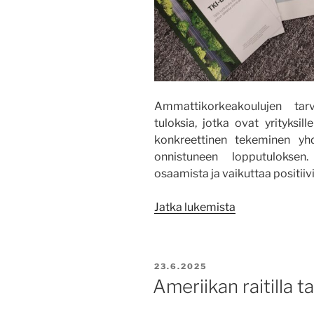
Ammattikorkeakoulujen tarv
tuloksia, jotka ovat yrityksil
konkreettinen tekeminen yh
onnistuneen lopputulokse
osaamista ja vaikuttaa positiiv
”Tarve
Jatka lukemista
ohjaa
vaikuttaviin
TKI-
JULKAISTU
23.6.2025
tuloksiin”
Ameriikan raitilla t