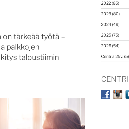
2022
(85)
2023
(80)
2024
(49)
 on tärkeää työtä –
2025
(75)
a palkkojen
2026
(54)
itys taloustiimin
Centria 25v.
(5)
CENTR