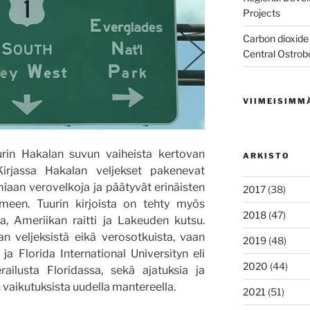
Projects
Carbon dioxide 
Central Ostrob
VIIMEISIMM
urin Hakalan suvun vaiheista kertovan
ARKISTO
Kirjassa Hakalan veljekset pakenevat
aan verovelkoja ja päätyvät erinäisten
2017
(38)
meen. Tuurin kirjoista on tehty myös
2018
(47)
a, Ameriikan raitti ja Lakeuden kutsu.
n veljeksistä eikä verosotkuista, vaan
2019
(48)
ja Florida International Universityn eli
2020
(44)
railusta Floridassa, sekä ajatuksia ja
vaikutuksista uudella mantereella.
2021
(51)