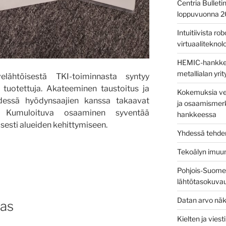
Centria Bulleti
loppuvuonna 
Intuitiivista ro
virtuaaliteknolog
HEMIC-hankkees
metallialan yri
elähtöisestä TKI-toiminnasta syntyy
le tuotettuja. Akateeminen taustoitus ja
Kokemuksia ver
dessä hyödynsaajien kanssa takaavat
ja osaamismerk
n. Kumuloituva osaaminen syventää
hankkeessa
isesti alueiden kehittymiseen.
Yhdessä tehden
Tekoälyn imuu
Pohjois-Suomen
lähtötasokuva
Datan arvo näk
aas
Kielten ja vies