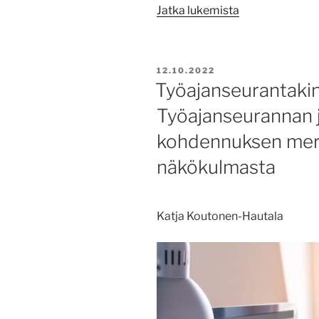
”Ameriikan
Jatka lukemista
raitilla”
JULKAISTU
12.10.2022
Työajanseurantakin
Työajanseurannan j
kohdennuksen merk
näkökulmasta
Katja Koutonen-Hautala