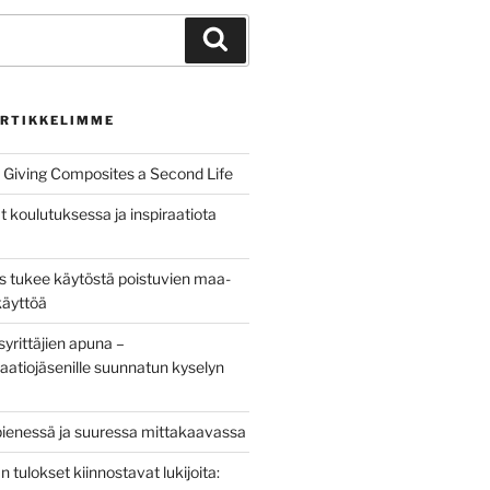
Haku
RTIKKELIMME
Giving Composites a Second Life
t koulutuksessa ja inspiraatiota
us tukee käytöstä poistuvien maa-
käyttöä
yrittäjien apuna –
aatiojäsenille suunnatun kyselyn
pienessä ja suuressa mittakaavassa
tulokset kiinnostavat lukijoita: