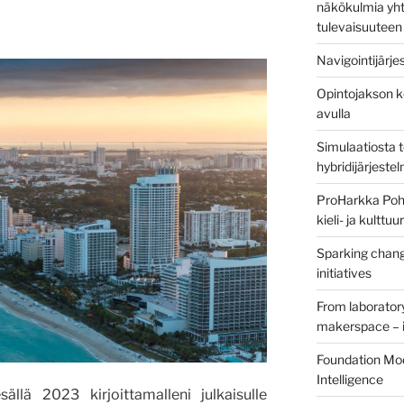
näkökulmia yht
tulevaisuuteen
Navigointijärje
Opintojakson k
avulla
Simulaatiosta 
hybridijärjeste
ProHarkka Poh
kieli- ja kulttu
Sparking chang
initiatives
From laborator
makerspace – i
Foundation Mod
Intelligence
llä 2023 kirjoittamalleni julkaisulle