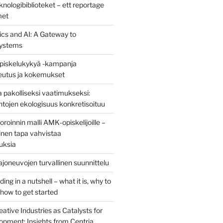
nologibiblioteket – ett reportage
met
ics and AI: A Gateway to
ystems
piskelukykyä -kampanja
teutus ja kokemukset
 pakolliseksi vaatimukseksi:
ntojen ekologisuus konkretisoituu
oinnin malli AMK‑opiskelijoille –
nen tapa vahvistaa
uksia
joneuvojen turvallinen suunnittelu
ng in a nutshell – what it is, why to
d how to get started
eative Industries as Catalysts for
opment: Insights from Centria