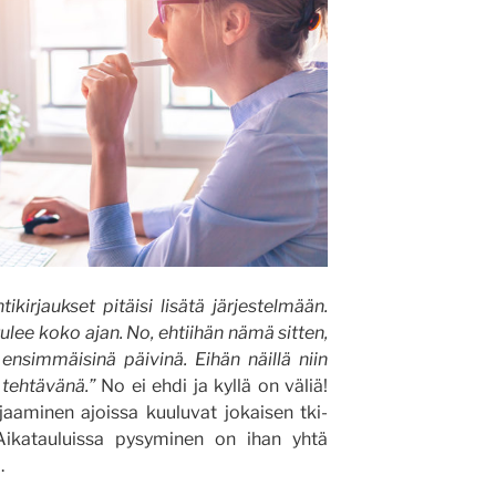
kirjaukset pitäisi lisätä järjestelmään.
ulee koko ajan. No, ehtiihän nämä sitten,
nsimmäisinä päivinä. Eihän näillä niin
 tehtävänä.”
No ei ehdi ja kyllä on väliä!
jaaminen ajoissa kuuluvat jokaisen tki-
 Aikatauluissa pysyminen on ihan yhtä
.