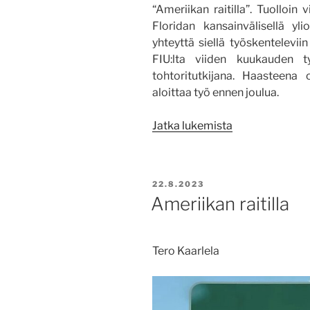
“Ameriikan raitilla”. Tuolloin
Floridan kansainvälisellä ylio
yhteyttä siellä työskentelevii
FIU:lta viiden kuukauden t
tohtoritutkijana. Haasteena 
aloittaa työ ennen joulua.
”Ameriikan
Jatka lukemista
raitilla
taas”
JULKAISTU
22.8.2023
Ameriikan raitilla
Tero Kaarlela