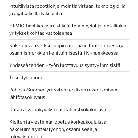
Intuitiivista robottiohjelmointia virtuaaliteknologioilla
ja digitaalisilla kaksosilla
HEMIC-hankkeessa älykkäät teknologiat ja metallialan
yritykset kohtasivat toisensa
Kokemuksia verkko-oppimateriaalin tuottamisesta ja
osaamismerkkien kehittämisestä TKI-hankkeessa
Yhdessä tehden – työn tuottavuus syntyy ihmisistä
Tekoälyn imuun
Pohjois-Suomen yritysten teollisen rakentamisen
lähtötasokuvaus
Datan arvo näkyväksi datataloustyökalun avulla
Kielten ja viestinnän opetus korkeakouluissa:
näkökulmia yhteistyöhön, osaamiseen ja
tulevaisuuteen