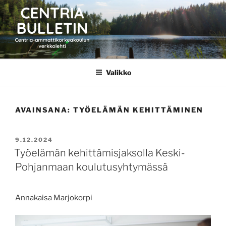
Siirry
sisältöön
CENTRIA BULLETIN
Valikko
AVAINSANA:
TYÖELÄMÄN KEHITTÄMINEN
JULKAISTU
9.12.2024
Työelämän kehittämisjaksolla Keski-
Pohjanmaan koulutusyhtymässä
Annakaisa Marjokorpi