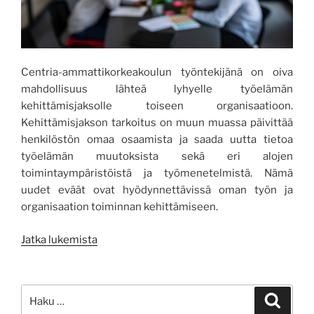
Centria-ammattikorkeakoulun työntekijänä on oiva
mahdollisuus lähteä lyhyelle työelämän
kehittämisjaksolle toiseen organisaatioon.
Kehittämisjakson tarkoitus on muun muassa päivittää
henkilöstön omaa osaamista ja saada uutta tietoa
työelämän muutoksista sekä eri alojen
toimintaympäristöistä ja työmenetelmistä. Nämä
uudet eväät ovat hyödynnettävissä oman työn ja
organisaation toiminnan kehittämiseen.
”Erilainen
Jatka lukemista
työviikko
Tilkanmäellä!”
Etsi:
Haku