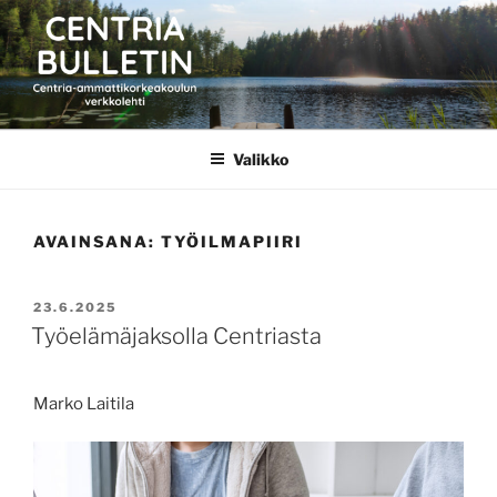
Siirry
sisältöön
CENTRIA BULLETIN
Valikko
AVAINSANA:
TYÖILMAPIIRI
JULKAISTU
23.6.2025
Työelämäjaksolla Centriasta
Marko Laitila