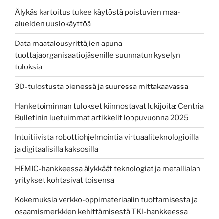
Älykäs kartoitus tukee käytöstä poistuvien maa-
alueiden uusiokäyttöä
Data maatalousyrittäjien apuna –
tuottajaorganisaatiojäsenille suunnatun kyselyn
tuloksia
3D-tulostusta pienessä ja suuressa mittakaavassa
Hanketoiminnan tulokset kiinnostavat lukijoita: Centria
Bulletinin luetuimmat artikkelit loppuvuonna 2025
Intuitiivista robottiohjelmointia virtuaaliteknologioilla
ja digitaalisilla kaksosilla
HEMIC-hankkeessa älykkäät teknologiat ja metallialan
yritykset kohtasivat toisensa
Kokemuksia verkko-oppimateriaalin tuottamisesta ja
osaamismerkkien kehittämisestä TKI-hankkeessa