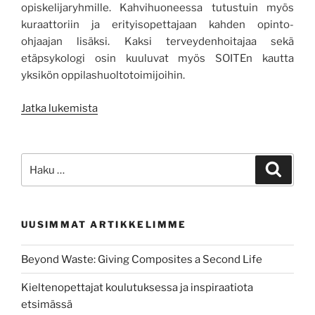
opiskelijaryhmille. Kahvihuoneessa tutustuin myös
kuraattoriin ja erityisopettajaan kahden opinto-
ohjaajan lisäksi. Kaksi terveydenhoitajaa sekä
etäpsykologi osin kuuluvat myös SOITEn kautta
yksikön oppilashuoltotoimijoihin.
”Työelämäjaksolla
Jatka lukemista
Centriasta”
Etsi:
Haku
UUSIMMAT ARTIKKELIMME
Beyond Waste: Giving Composites a Second Life
Kieltenopettajat koulutuksessa ja inspiraatiota
etsimässä