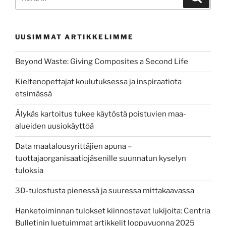
kiinteistöjen
luokitusjärjestelmää”
UUSIMMAT ARTIKKELIMME
Beyond Waste: Giving Composites a Second Life
Kieltenopettajat koulutuksessa ja inspiraatiota
etsimässä
Älykäs kartoitus tukee käytöstä poistuvien maa-
alueiden uusiokäyttöä
Data maatalousyrittäjien apuna –
tuottajaorganisaatiojäsenille suunnatun kyselyn
tuloksia
3D-tulostusta pienessä ja suuressa mittakaavassa
Hanketoiminnan tulokset kiinnostavat lukijoita: Centria
Bulletinin luetuimmat artikkelit loppuvuonna 2025