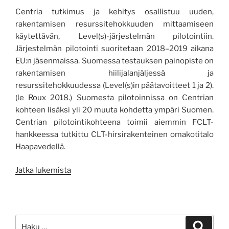
Centria tutkimus ja kehitys osallistuu uuden,
rakentamisen resurssitehokkuuden mittaamiseen
käytettävän, Level(s)-järjestelmän pilotointiin.
Järjestelmän pilotointi suoritetaan 2018–2019 aikana
EU:n jäsenmaissa. Suomessa testauksen painopiste on
rakentamisen hiilijalanjäljessä ja
resurssitehokkuudessa (Level(s)in päätavoitteet 1 ja 2).
(le Roux 2018.) Suomesta pilotoinnissa on Centrian
kohteen lisäksi yli 20 muuta kohdetta ympäri Suomen.
Centrian pilotointikohteena toimii aiemmin FCLT-
hankkeessa tutkittu CLT-hirsirakenteinen omakotitalo
Haapavedellä.
”EU
Jatka lukemista
ja
Suomi
kohti
yhteiseurooppalaista
Etsi:
Haku