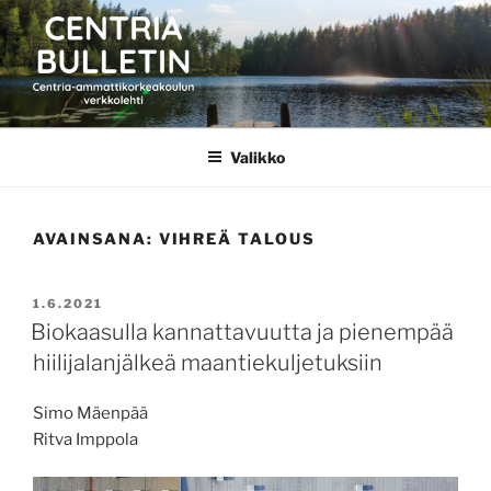
Siirry
sisältöön
CENTRIA BULLETIN
Valikko
AVAINSANA:
VIHREÄ TALOUS
JULKAISTU
1.6.2021
Biokaasulla kannattavuutta ja pienempää
hiilijalanjälkeä maantiekuljetuksiin
Simo Mäenpää
Ritva Imppola