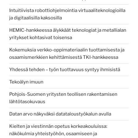
Intuitiivista robottiohjelmointia virtuaaliteknologioilla
ja digitaalisilla kaksosilla
HEMIC-hankkeessa älykkäät teknologiat ja metallialan
yritykset kohtasivat toisensa
Kokemuksia verkko-oppimateriaalin tuottamisesta ja
osaamismerkkien kehittämisestä TKI-hankkeessa
Yhdessä tehden – työn tuottavuus syntyy ihmisistä
Tekoälyn imuun
Pohjois-Suomen yritysten teollisen rakentamisen
lähtötasokuvaus
Datan arvo näkyväksi datataloustyökalun avulla
Kielten ja viestinnän opetus korkeakouluissa:
näkökulmia yhteistyöhön, osaamiseen ja