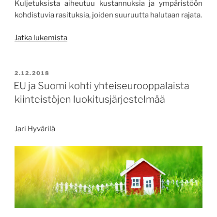
Kuljetuksista aiheutuu kustannuksia ja ympäristöön
kohdistuvia rasituksia, joiden suuruutta halutaan rajata.
”Biokaasulla
Jatka lukemista
kannattavuutta
ja
pienempää
JULKAISTU
2.12.2018
hiilijalanjälkeä
EU ja Suomi kohti yhteiseurooppalaista
maantiekuljetuksiin”
kiinteistöjen luokitusjärjestelmää
Ja
ri Hyvärilä