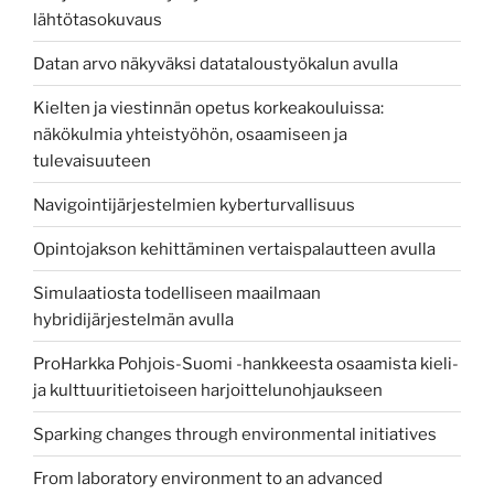
lähtötasokuvaus
Datan arvo näkyväksi datataloustyökalun avulla
Kielten ja viestinnän opetus korkeakouluissa:
näkökulmia yhteistyöhön, osaamiseen ja
tulevaisuuteen
Navigointijärjestelmien kyberturvallisuus
Opintojakson kehittäminen vertaispalautteen avulla
Simulaatiosta todelliseen maailmaan
hybridijärjestelmän avulla
ProHarkka Pohjois-Suomi -hankkeesta osaamista kieli-
ja kulttuuritietoiseen harjoittelunohjaukseen
Sparking changes through environmental initiatives
From laboratory environment to an advanced