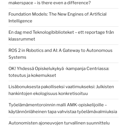
makerspace – is there even a difference?
Foundation Models: The New Engines of Artificial
Intelligence
En dag med Teknologibiblioteket – ett reportage från
klassrummet
ROS 2 in Robotics and AI: A Gateway to Autonomous
Systems
OK! Yhdessä Opiskelukykyä -kampanja Centriassa:
toteutus ja kokemukset
Lisäbonuksesta pakolliseksi vaatimukseksi: Julkisten
hankintojen ekologisuus konkretisoituu
Työelämämentoroinnin malli AMK‑opiskelijoille –
käytännönläheinen tapa vahvistaa työelämävalmiuksia
Autonomisten ajoneuvojen turvallinen suunnittelu