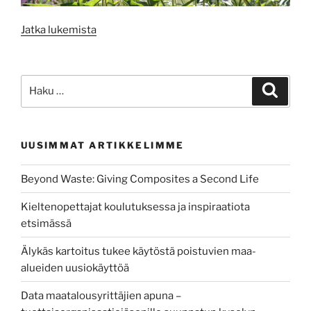
”The
Jatka lukemista
17
sustainable
development
Etsi:
Haku
goals
and
sustainability
UUSIMMAT ARTIKKELIMME
–
something
Beyond Waste: Giving Composites a Second Life
we
all
Kieltenopettajat koulutuksessa ja inspiraatiota
together
etsimässä
need
to
Älykäs kartoitus tukee käytöstä poistuvien maa-
work
alueiden uusiokäyttöä
towards”
Data maatalousyrittäjien apuna –