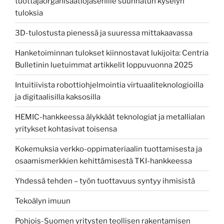
tuottajaorganisaatiojäsenille suunnatun kyselyn
tuloksia
3D-tulostusta pienessä ja suuressa mittakaavassa
Hanketoiminnan tulokset kiinnostavat lukijoita: Centria
Bulletinin luetuimmat artikkelit loppuvuonna 2025
Intuitiivista robottiohjelmointia virtuaaliteknologioilla
ja digitaalisilla kaksosilla
HEMIC-hankkeessa älykkäät teknologiat ja metallialan
yritykset kohtasivat toisensa
Kokemuksia verkko-oppimateriaalin tuottamisesta ja
osaamismerkkien kehittämisestä TKI-hankkeessa
Yhdessä tehden – työn tuottavuus syntyy ihmisistä
Tekoälyn imuun
Pohjois-Suomen yritysten teollisen rakentamisen