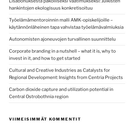
Lisäbonuksesta pakolliseksi vaatimukseksi: Julkisten
hankintojen ekologisuus konkretisoituu
Työelämämentoroinnin malli AMK‑opiskelijoille –
käytännönläheinen tapa vahvistaa työelämävalmiuksia
Autonomisten ajoneuvojen turvallinen suunnittelu
Corporate branding in a nutshell – what it is, why to
invest in it, and how to get started
Cultural and Creative Industries as Catalysts for
Regional Development: Insights from Centria Projects
Carbon dioxide capture and utilization potential in
Central Ostrobothnia region
VIIMEISIMMÄT KOMMENTIT