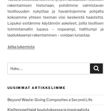
rakentamisen historiaan, pohdimme valmistavan
teollisuuden nykytilaa ja havaintojemme pohjalta
kokoamme yhteen teeman viisi keskeistä haastetta.
Lopuksi esitämme käytännön askeleet, joilla teollisen
toimintamallin lupaus – nopeampi, hallitumpi ja
laadukkaampi rakentaminen – voidaan lunastaa.
”Katsaus
Jatka lukemista
teollisen
rakentamisen
historiaan
Etsi:
Haku
ja
tulevaisuuteen”
UUSIMMAT ARTIKKELIMME
Beyond Waste: Giving Composites a Second Life
Kieltenopettajat koulutuksessa ja inspiraatiota