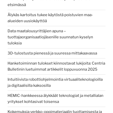
etsimässä
Älykäs kartoitus tukee käytöstä poistuvien maa-
alueiden uusiokäyttöä
Data maatalousyrittäjien apuna –
tuottajaorganisaatiojäsenille suunnatun kyselyn
tuloksia
3D-tulostusta pienessä ja suuressa mittakaavassa
Hanketoiminnan tulokset kiinnostavat lukijoita: Centria
Bulletinin luetuimmat artikkelit loppuvuonna 2025
Intuitiivista robottiohjelmointia virtuaaliteknologioilla
ja digitaalisilla kaksosilla
HEMIC-hankkeessa älykkäät teknologiat ja metallialan
yritykset kohtasivat toisensa
Kokemuksia verkko-oppimateriaalin tuottamisesta ja