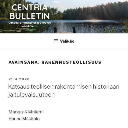
Siirry
sisältöön
CENTRIA BULLETIN
Valikko
AVAINSANA:
RAKENNUSTEOLLISUUS
JULKAISTU
21.4.2026
Katsaus teollisen rakentamisen historiaan
ja tulevaisuuteen
Markus Kiviniemi
Hanna Mäkitalo