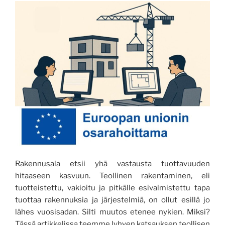
Rakennusala etsii yhä vastausta tuottavuuden
hitaaseen kasvuun. Teollinen rakentaminen, eli
tuotteistettu, vakioitu ja pitkälle esivalmistettu tapa
tuottaa rakennuksia ja järjestelmiä, on ollut esillä jo
lähes vuosisadan. Silti muutos etenee nykien. Miksi?
Tässä artikkelissa teemme lyhyen katsauksen teollisen