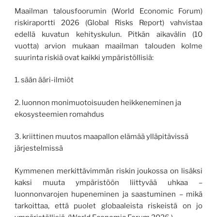
Maailman talousfoorumin (World Economic Forum)
riskiraportti 2026 (Global Risks Report) vahvistaa
edellä kuvatun kehityskulun. Pitkän aikavälin (10
vuotta) arvion mukaan maailman talouden kolme
suurinta riskiä ovat kaikki ympäristöllisiä:
1. sään ääri-ilmiöt
2. luonnon monimuotoisuuden heikkeneminen ja
ekosysteemien romahdus
3. kriittinen muutos maapallon elämää ylläpitävissä
järjestelmissä
Kymmenen merkittävimmän riskin joukossa on lisäksi
kaksi muuta ympäristöön liittyvää uhkaa –
luonnonvarojen hupeneminen ja saastuminen – mikä
tarkoittaa, että puolet globaaleista riskeistä on jo