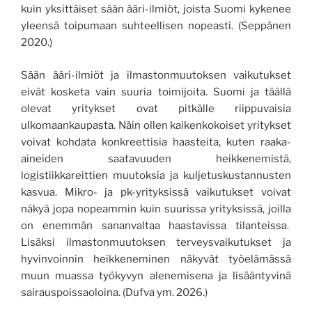
kuin yksittäiset sään ääri-ilmiöt, joista Suomi kykenee
yleensä toipumaan suhteellisen nopeasti. (Seppänen
2020.)
Sään ääri-ilmiöt ja ilmastonmuutoksen vaikutukset
eivät kosketa vain suuria toimijoita. Suomi ja täällä
olevat yritykset ovat pitkälle riippuvaisia
ulkomaankaupasta. Näin ollen kaikenkokoiset yritykset
voivat kohdata konkreettisia haasteita, kuten raaka-
aineiden saatavuuden heikkenemistä,
logistiikkareittien muutoksia ja kuljetuskustannusten
kasvua. Mikro- ja pk-yrityksissä vaikutukset voivat
näkyä jopa nopeammin kuin suurissa yrityksissä, joilla
on enemmän sananvaltaa haastavissa tilanteissa.
Lisäksi ilmastonmuutoksen terveysvaikutukset ja
hyvinvoinnin heikkeneminen näkyvät työelämässä
muun muassa työkyvyn alenemisena ja lisääntyvinä
sairauspoissaoloina. (Dufva ym. 2026.)