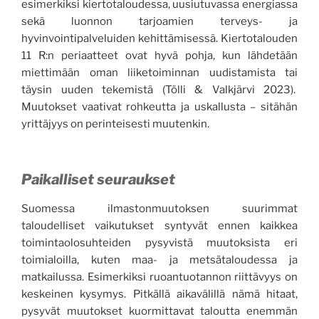
esimerkiksi kiertotaloudessa, uusiutuvassa energiassa
sekä luonnon tarjoamien terveys- ja
hyvinvointipalveluiden kehittämisessä. Kiertotalouden
11 R:n periaatteet ovat hyvä pohja, kun lähdetään
miettimään oman liiketoiminnan uudistamista tai
täysin uuden tekemistä (Tölli & Valkjärvi 2023).
Muutokset vaativat rohkeutta ja uskallusta – sitähän
yrittäjyys on perinteisesti muutenkin.
Paikalliset seuraukset
Suomessa ilmastonmuutoksen suurimmat
taloudelliset vaikutukset syntyvät ennen kaikkea
toimintaolosuhteiden pysyvistä muutoksista eri
toimialoilla, kuten maa- ja metsätaloudessa ja
matkailussa. Esimerkiksi ruoantuotannon riittävyys on
keskeinen kysymys. Pitkällä aikavälillä nämä hitaat,
pysyvät muutokset kuormittavat taloutta enemmän