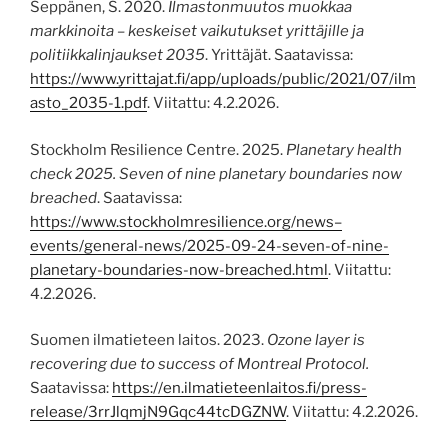
Seppänen, S. 2020.
Ilmastonmuutos muokkaa
markkinoita – keskeiset vaikutukset yrittäjille ja
politiikkalinjaukset 2035
. Yrittäjät. Saatavissa:
https://www.yrittajat.fi/app/uploads/public/2021/07/ilm
asto_2035-1.pdf
. Viitattu: 4.2.2026.
Stockholm Resilience Centre. 2025.
Planetary health
check 2025. Seven of nine planetary boundaries now
breached
. Saatavissa:
https://www.stockholmresilience.org/news–
events/general-news/2025-09-24-seven-of-nine-
planetary-boundaries-now-breached.html
. Viitattu:
4.2.2026.
Suomen ilmatieteen laitos. 2023.
Ozone layer is
recovering due to success of Montreal Protocol.
Saatavissa:
https://en.ilmatieteenlaitos.fi/press-
release/3rrJlqmjN9Gqc44tcDGZNW
. Viitattu: 4.2.2026.