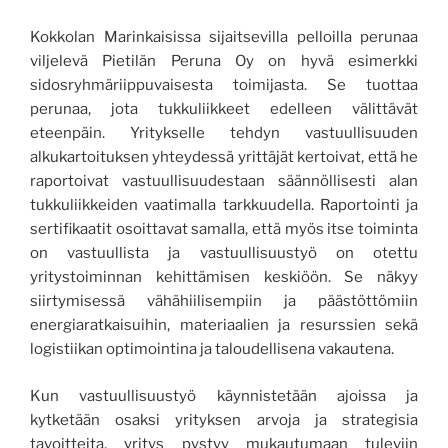
Kokkolan Marinkaisissa sijaitsevilla pelloilla perunaa
viljelevä Pietilän Peruna Oy on hyvä esimerkki
sidosryhmäriippuvaisesta toimijasta. Se tuottaa
perunaa, jota tukkuliikkeet edelleen välittävät
eteenpäin. Yritykselle tehdyn vastuullisuuden
alkukartoituksen yhteydessä yrittäjät kertoivat, että he
raportoivat vastuullisuudestaan säännöllisesti alan
tukkuliikkeiden vaatimalla tarkkuudella. Raportointi ja
sertifikaatit osoittavat samalla, että myös itse toiminta
on vastuullista ja vastuullisuustyö on otettu
yritystoiminnan kehittämisen keskiöön. Se näkyy
siirtymisessä vähähiilisempiin ja päästöttömiin
energiaratkaisuihin, materiaalien ja resurssien sekä
logistiikan optimointina ja taloudellisena vakautena.
Kun vastuullisuustyö käynnistetään ajoissa ja
kytketään osaksi yrityksen arvoja ja strategisia
tavoitteita, yritys pystyy mukautumaan tuleviin