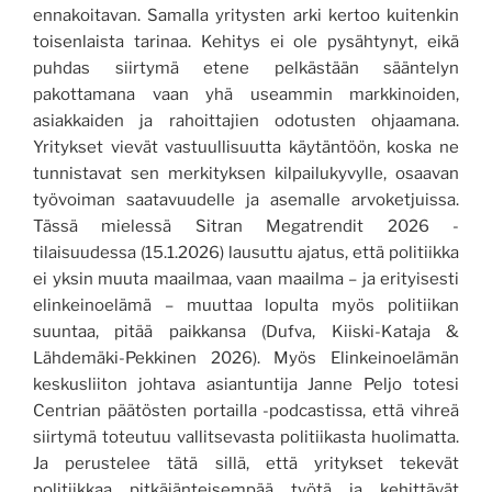
ennakoitavan. Samalla yritysten arki kertoo kuitenkin
toisenlaista tarinaa. Kehitys ei ole pysähtynyt, eikä
puhdas siirtymä etene pelkästään sääntelyn
pakottamana vaan yhä useammin markkinoiden,
asiakkaiden ja rahoittajien odotusten ohjaamana.
Yritykset vievät vastuullisuutta käytäntöön, koska ne
tunnistavat sen merkityksen kilpailukyvylle, osaavan
työvoiman saatavuudelle ja asemalle arvoketjuissa.
Tässä mielessä Sitran Megatrendit 2026 -
tilaisuudessa (15.1.2026) lausuttu ajatus, että politiikka
ei yksin muuta maailmaa, vaan maailma – ja erityisesti
elinkeinoelämä – muuttaa lopulta myös politiikan
suuntaa, pitää paikkansa (Dufva, Kiiski-Kataja &
Lähdemäki-Pekkinen 2026). Myös Elinkeinoelämän
keskusliiton johtava asiantuntija Janne Peljo totesi
Centrian päätösten portailla -podcastissa, että vihreä
siirtymä toteutuu vallitsevasta politiikasta huolimatta.
Ja perustelee tätä sillä, että yritykset tekevät
politiikkaa pitkäjänteisempää työtä ja kehittävät