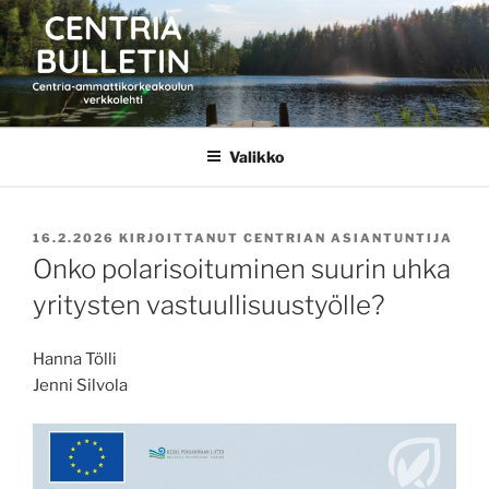
Siirry
sisältöön
CENTRIA BULLETIN
Valikko
JULKAISTU
16.2.2026
KIRJOITTANUT
CENTRIAN ASIANTUNTIJA
Onko polarisoituminen suurin uhka
yritysten vastuullisuustyölle?
Hanna Tölli
Jenni Silvola