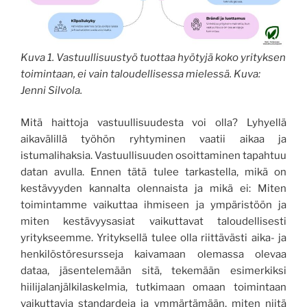
Kuva 1. Vastuullisuustyö tuottaa hyötyjä koko yrityksen
toimintaan, ei vain taloudellisessa mielessä. Kuva:
Jenni Silvola.
Mitä haittoja vastuullisuudesta voi olla? Lyhyellä
aikavälillä työhön ryhtyminen vaatii aikaa ja
istumalihaksia. Vastuullisuuden osoittaminen tapahtuu
datan avulla. Ennen tätä tulee tarkastella, mikä on
kestävyyden kannalta olennaista ja mikä ei: Miten
toimintamme vaikuttaa ihmiseen ja ympäristöön ja
miten kestävyysasiat vaikuttavat taloudellisesti
yritykseemme. Yrityksellä tulee olla riittävästi aika- ja
henkilöstöresursseja kaivamaan olemassa olevaa
dataa, jäsentelemään sitä, tekemään esimerkiksi
hiilijalanjälkilaskelmia, tutkimaan omaan toimintaan
vaikuttavia standardeja ja ymmärtämään, miten niitä