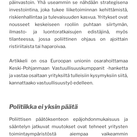
päinvastoin. Yhä useammin se nähdään strategisena
investointina, joka tukee liiketoiminnan kehittämistä,
riskienhallintaa ja tulevaisuuden kasvua. Yritykset ovat
nousseet keskeiseen rooliin puhtaan siirtymän,
ilmasto- ja luontoratkaisujen edistäjinä, myös
tilanteessa, jossa poliittinen ohjaus on ajoittain
ristiriitaista tai haparoivaa.
Artikkeli on osa Euroopan unionin osarahoittamaa
Keski-Pohjanmaan Vastuullisuuskumppanit -hanketta
ja vastaa osaltaan yrityksiltä tulleisiin kysymyksiin siitä,
kannattaako vastuullisuustyö edelleen.
Politiikka ei yksin päätä
Poliittisen päätöksenteon epäjohdonmukaisuus ja
sääntelyn jatkuvat muutokset ovat tehneet yritysten
toimintaympäristöstä aiempaa vaikeammin