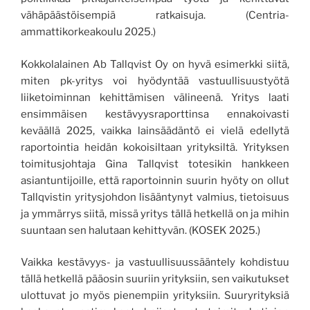
vähäpäästöisempiä ratkaisuja. (Centria-
ammattikorkeakoulu 2025.)
Kokkolalainen Ab Tallqvist Oy on hyvä esimerkki siitä,
miten pk-yritys voi hyödyntää vastuullisuustyötä
liiketoiminnan kehittämisen välineenä. Yritys laati
ensimmäisen kestävyysraporttinsa ennakoivasti
keväällä 2025, vaikka lainsäädäntö ei vielä edellytä
raportointia heidän kokoisiltaan yrityksiltä. Yrityksen
toimitusjohtaja Gina Tallqvist totesikin hankkeen
asiantuntijoille, että raportoinnin suurin hyöty on ollut
Tallqvistin yritysjohdon lisääntynyt valmius, tietoisuus
ja ymmärrys siitä, missä yritys tällä hetkellä on ja mihin
suuntaan sen halutaan kehittyvän. (KOSEK 2025.)
Vaikka kestävyys- ja vastuullisuussääntely kohdistuu
tällä hetkellä pääosin suuriin yrityksiin, sen vaikutukset
ulottuvat jo myös pienempiin yrityksiin. Suuryrityksiä