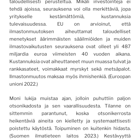
taloudellisesti perusteltua. Mikäli investointeja ei
tehdä ajoissa, seurauksena voi olla merkittäviä, jopa
yritykselle kestämättömiä, kustannuksia
tulevaisuudessa. EU on arvioinut, että
ilmastonmuutoksen aiheuttamat taloudelliset
menetykset äärimmäisten sääilmiöiden ja muiden
ilmastovaikutusten seurauksena ovat olleet yli 487
miljardia euroa viimeisten 40 vuoden aikana.
Kustannuksia ovat aiheuttaneet muun muassa tulvat ja
rankkasateet, voimakkaat myrskyt sekä metsäpalot.
Ilmastonmuutos maksaa myös ihmishenkiä. (Euroopan
unioni 2022.)
Moni lukija muistaa ajan, jolloin puhuttiin paljon
otsonikadosta ja sen vaarallisuudesta. Tilanne on
sittemmin parantunut, koska otsonikerrosta
heikentäviä aineita on kielletty ja systemaattisesti
poistettu käytöstä. Toipuminen on kuitenkin hidasta.
(Suomen ilmatieteen laitos 2023.) Kestävyyttä