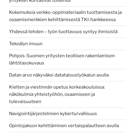
yritykset kohtasivat toisensa
Kokemuksia verkko-oppimateriaalin tuottamisesta ja
osaamismerkkien kehittämisestä TKI-hankkeessa
Yhdessä tehden – työn tuottavuus syntyy ihmisistä
Tekoälyn imuun
Pohjois-Suomen yritysten teollisen rakentamisen
lähtötasokuvaus
Datan arvo näkyväksi datataloustyökalun avulla
Kielten ja viestinnän opetus korkeakouluissa:
näkökulmia yhteistyöhön, osaamiseen ja
tulevaisuuteen
Navigointijärjestelmien kyberturvallisuus
Opintojakson kehittäminen vertaispalautteen avulla