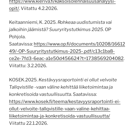
https://www.kieriva.fi/kaksoisolennaisuusanalyysi-
opit/
. Viitattu 4.2.2026.
Keitaanniemi, K. 2025.
Rohkeaa uudistumista vai
jalkoihin jäämistä? Suuryritystutkimus 2025
. OP
Pohjola.
Saatavissa:
https://www.op.fi/documents/10208/16612
49/-OP-Suuryritystutkimus-2025-.pdf/c13c1ba8-
ce2e-7fd3-6eac-a1e50d456624?t=1738569204082
.
Viitattu: 3.2.2026.
KOSEK.2025.
Kestävyysraportointi ei ollut velvoite
Tallqvistille -vaan väline kehittää liiketoimintaa ja
konkretisoida vastuullisuutta
. Saatavissa:
https://www.kosek.fi/teema/kestavyysraportointi-ei-
ollut-velvoite-tallqvistille-vaan-valine-kehittaa-
liiketoimintaa-ja-konkretisoida-vastuullisuutta/
Viitattu 22.1.2026.