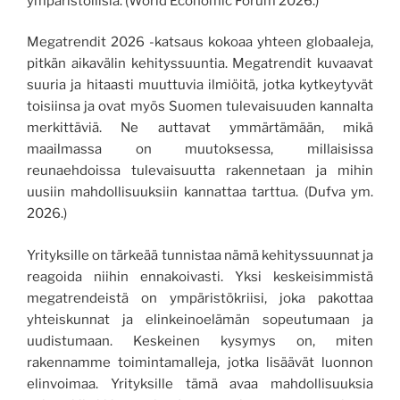
ympäristöllisiä. (World Economic Forum 2026.)
Megatrendit 2026 -katsaus kokoaa yhteen globaaleja,
pitkän aikavälin kehityssuuntia. Megatrendit kuvaavat
suuria ja hitaasti muuttuvia ilmiöitä, jotka kytkeytyvät
toisiinsa ja ovat myös Suomen tulevaisuuden kannalta
merkittäviä. Ne auttavat ymmärtämään, mikä
maailmassa on muutoksessa, millaisissa
reunaehdoissa tulevaisuutta rakennetaan ja mihin
uusiin mahdollisuuksiin kannattaa tarttua. (Dufva ym.
2026.)
Yrityksille on tärkeää tunnistaa nämä kehityssuunnat ja
reagoida niihin ennakoivasti. Yksi keskeisimmistä
megatrendeistä on ympäristökriisi, joka pakottaa
yhteiskunnat ja elinkeinoelämän sopeutumaan ja
uudistumaan. Keskeinen kysymys on, miten
rakennamme toimintamalleja, jotka lisäävät luonnon
elinvoimaa. Yrityksille tämä avaa mahdollisuuksia