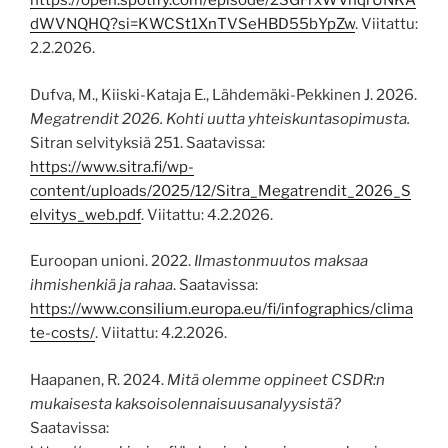
https://open.spotify.com/episode/2SGFrxWVnqrUNKA
dWVNQHQ?si=KWCSt1XnTVSeHBD55bYpZw
. Viitattu:
2.2.2026.
Dufva, M., Kiiski-Kataja E., Lähdemäki-Pekkinen J. 2026.
Megatrendit 2026. Kohti uutta yhteiskuntasopimusta.
Sitran selvityksiä 251. Saatavissa:
https://www.sitra.fi/wp-
content/uploads/2025/12/Sitra_Megatrendit_2026_S
elvitys_web.pdf
. Viitattu: 4.2.2026.
Euroopan unioni. 2022.
Ilmastonmuutos maksaa
ihmishenkiä ja rahaa
. Saatavissa:
https://www.consilium.europa.eu/fi/infographics/clima
te-costs/
. Viitattu: 4.2.2026.
Haapanen, R. 2024.
Mitä olemme oppineet CSDR:n
mukaisesta kaksoisolennaisuusanalyysistä?
Saatavissa: