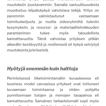
muutoksiin joustavammin. Samalla vastuullisuudesta
muodostuu kilpailukykyä vahvistava tekijä. Yritys on
paremmin valmistautunut vastaamaan
toimitusketjusta ja muilta sidosryhmiltä tuleviin
kysymyksiin, ja resurssi- ja materiaalitehokkuuden
parantaminen tukee myös taloudellista
kannattavuutta. Tämä vahvistaa yrityksen pitkän
aikavälin kestävyyttä ja resilienssiä eli kykyä selviytyä
muutoksista ja kriiseistä.
Hyötyjä enemmän kuin haittoja
Perinteisessä liiketoimintamallin kuvauksessa eli
business model canvasissa yritykset ovat tottuneet
kuvaamaan toimintaansa ja niiden pohjalta
punnitsemaan tulojen ja menojen tasapainoa eli
kannattavuutta. Samainen tarkastelumalli sopii myös