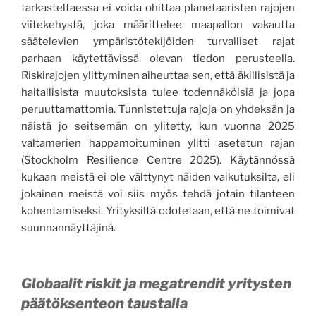
tarkasteltaessa ei voida ohittaa planetaaristen rajojen
viitekehystä, joka määrittelee maapallon vakautta
säätelevien ympäristötekijöiden turvalliset rajat
parhaan käytettävissä olevan tiedon perusteella.
Riskirajojen ylittyminen aiheuttaa sen, että äkillisistä ja
haitallisista muutoksista tulee todennäköisiä ja jopa
peruuttamattomia. Tunnistettuja rajoja on yhdeksän ja
näistä jo seitsemän on ylitetty, kun vuonna 2025
valtamerien happamoituminen ylitti asetetun rajan
(Stockholm Resilience Centre 2025). Käytännössä
kukaan meistä ei ole välttynyt näiden vaikutuksilta, eli
jokainen meistä voi siis myös tehdä jotain tilanteen
kohentamiseksi. Yrityksiltä odotetaan, että ne toimivat
suunnannäyttäjinä.
Globaalit riskit ja megatrendit yritysten
päätöksenteon taustalla