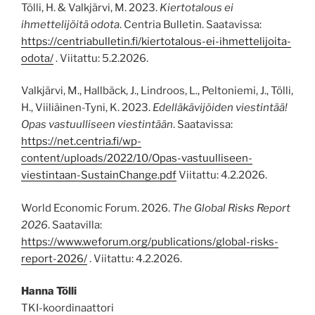
Tölli, H. & Valkjärvi, M. 2023.
Kiertotalous ei
ihmettelijöitä odota
. Centria Bulletin. Saatavissa:
https://centriabulletin.fi/kiertotalous-ei-ihmettelijoita-
odota/
. Viitattu: 5.2.2026.
Valkjärvi, M., Hallbäck, J., Lindroos, L., Peltoniemi, J., Tölli,
H., Viiliäinen-Tyni, K. 2023.
Edelläkävijöiden viestintää!
Opas vastuulliseen viestintään
. Saatavissa:
https://net.centria.fi/wp-
content/uploads/2022/10/Opas-vastuulliseen-
viestintaan-SustainChange.pdf
Viitattu: 4.2.2026.
World Economic Forum. 2026.
The Global Risks Report
2026
. Saatavilla:
https://www.weforum.org/publications/global-risks-
report-2026/
. Viitattu: 4.2.2026.
Hanna Tölli
TKI-koordinaattori