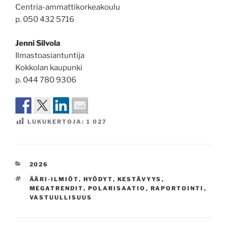
Centria-ammattikorkeakoulu
p. 050 432 5716
Jenni Silvola
Ilmastoasiantuntija
Kokkolan kaupunki
p. 044 780 9306
LUKUKERTOJA:
1 027
KATEGORIAT
2026
AVAINSANAT
ÄÄRI-ILMIÖT
,
HYÖDYT
,
KESTÄVYYS
,
MEGATRENDIT
,
POLARISAATIO
,
RAPORTOINTI
,
VASTUULLISUUS