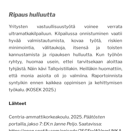
Ripaus hulluutta
Yritysten vastuullisuustyötä voinee verrata
ultramatkakilpailuun. Kilpailussa onnistuminen vaatii
hyvää valmistautumista, kovaa työtä, riskien
minimointia, välitaukoja, itsensä ja toisten
kannustamista ja ripauksen hulluutta. Kun työhön
ryhtyy, huomaa usein, ettei tarvitsekaan aloittaa
tyhjästä. Näin kävi Tallqvistillakin. Heilläkin huomattiin,
että monia asioita oli jo valmiina. Raportoinnista
syntyikin ennen kaikkea oppimisen ja kehittymisen
työkalu. (KOSEK 2025.)
Lähteet
Centria-ammattikorkeakoulu. 2025.
Päätösten
portailla, jakso 7: EK:n Janne Peljo.
Saatavissa: