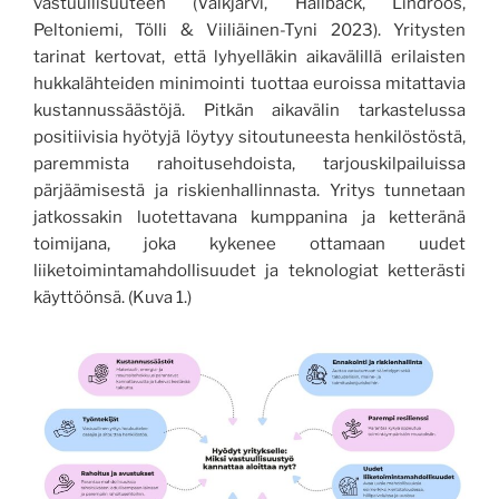
vastuullisuuteen (Valkjärvi, Hallbäck, Lindroos,
Peltoniemi, Tölli & Viiliäinen-Tyni 2023). Yritysten
tarinat kertovat, että lyhyelläkin aikavälillä erilaisten
hukkalähteiden minimointi tuottaa euroissa mitattavia
kustannussäästöjä. Pitkän aikavälin tarkastelussa
positiivisia hyötyjä löytyy sitoutuneesta henkilöstöstä,
paremmista rahoitusehdoista, tarjouskilpailuissa
pärjäämisestä ja riskienhallinnasta. Yritys tunnetaan
jatkossakin luotettavana kumppanina ja ketteränä
toimijana, joka kykenee ottamaan uudet
liiketoimintamahdollisuudet ja teknologiat ketterästi
käyttöönsä. (Kuva 1.)