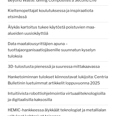
Beyond Waste: Giving Composites a Second Life
Kieltenopettajat koulutuksessa ja inspiraatiota
etsimässä
Älykäs kartoitus tukee käytöstä poistuvien maa-
alueiden uusiokäyttöä
Data maatalousyrittäjien apuna –
tuottajaorganisaatiojäsenille suunnatun kyselyn
tuloksia
3D-tulostusta pienessä ja suuressa mittakaavassa
Hanketoiminnan tulokset kiinnostavat lukijoita: Centria
Bulletinin luetuimmat artikkelit loppuvuonna 2025
Intuitiivista robottiohjelmointia virtuaaliteknologioilla
ja digitaalisilla kaksosilla
HEMIC-hankkeessa älykkäät teknologiat ja metallialan