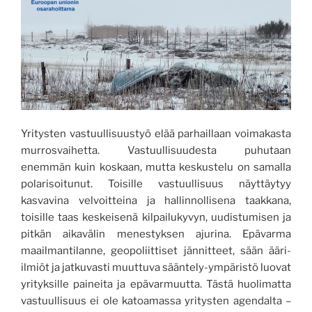
Yritysten vastuullisuustyö elää parhaillaan voimakasta
murrosvaihetta. Vastuullisuudesta puhutaan
enemmän kuin koskaan, mutta keskustelu on samalla
polarisoitunut. Toisille vastuullisuus näyttäytyy
kasvavina velvoitteina ja hallinnollisena taakkana,
toisille taas keskeisenä kilpailukyvyn, uudistumisen ja
pitkän aikavälin menestyksen ajurina. Epävarma
maailmantilanne, geopoliittiset jännitteet, sään ääri-
ilmiöt ja jatkuvasti muuttuva sääntely-ympäristö luovat
yrityksille paineita ja epävarmuutta. Tästä huolimatta
vastuullisuus ei ole katoamassa yritysten agendalta –