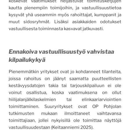
koskevat vaatimukset heijastuvat toimitusketjujen
kautta pienempiin toimijoihin, ja vastuullisuustietoa
kysyvät yhä useammin myös rahoittajat, kumppanit ja
muut sidosryhmät. Lisäksi asiakkaiden odotukset
vastuullisesta toiminnasta kasvavat jatkuvasti.
Ennakoiva vastuullisuustyö vahvistaa
kilpailukykyä
Pienemmätkin yritykset ovat jo kohdanneet tilanteita,
joissa rahoitus on jäänyt saamatta puutteellisten
kestävyysdatojen takia tai tarjouskilpailuun ei ole
voinut osallistua, koska vaatimuksena on ollut
hiilijalanjälkilaskelmien tai elinkaariarviointien
toimittaminen. Suuryritykset ovat OP Pohjolan
tutkimusten mukaan ilmoittaneet vaihtavansa
toimittajiaan, jollei nykyisillä ole toimittaa näyttöjä
vastuullisuudestaan (Keitaanniemi 2025).