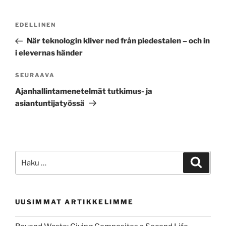
Artikkelien
Edellinen
EDELLINEN
selaus
artikkeli
När teknologin kliver ned från piedestalen – och in
i elevernas händer
Seuraava
SEURAAVA
artikkeli
Ajanhallintamenetelmät tutkimus- ja
asiantuntijatyössä
Etsi:
Haku
UUSIMMAT ARTIKKELIMME