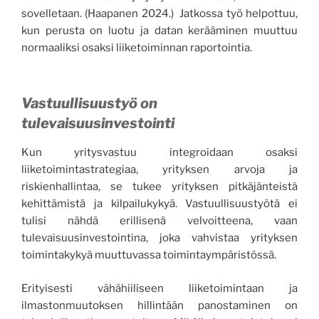
sovelletaan. (Haapanen 2024.) Jatkossa työ helpottuu,
kun perusta on luotu ja datan kerääminen muuttuu
normaaliksi osaksi liiketoiminnan raportointia.
Vastuullisuustyö on
tulevaisuusinvestointi
Kun yritysvastuu integroidaan osaksi
liiketoimintastrategiaa, yrityksen arvoja ja
riskienhallintaa, se tukee yrityksen pitkäjänteistä
kehittämistä ja kilpailukykyä. Vastuullisuustyötä ei
tulisi nähdä erillisenä velvoitteena, vaan
tulevaisuusinvestointina, joka vahvistaa yrityksen
toimintakykyä muuttuvassa toimintaympäristössä.
Erityisesti vähähiiliseen liiketoimintaan ja
ilmastonmuutoksen hillintään panostaminen on