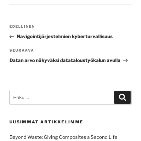
Artikkelien
Edellinen
EDELLINEN
selaus
artikkeli
Navigointijärjestelmien kyberturvallisuus
Seuraava
SEURAAVA
artikkeli
Datan arvo näkyväksi datataloustyökalun avulla
Etsi:
Haku
UUSIMMAT ARTIKKELIMME
Beyond Waste: Giving Composites a Second Life