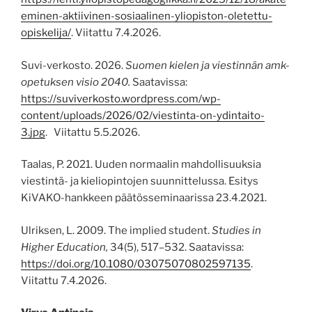
eminen-aktiivinen-sosiaalinen-yliopiston-oletettu-
opiskelija/
. Viitattu 7.4.2026.
Suvi-verkosto. 2026.
Suomen kielen ja viestinnän amk-
opetuksen visio 2040.
Saatavissa:
https://suviverkosto.wordpress.com/wp-
content/uploads/2026/02/viestinta-on-ydintaito-
3.jpg
. Viitattu 5.5.2026.
Taalas, P. 2021. Uuden normaalin mahdollisuuksia
viestintä- ja kieliopintojen suunnittelussa. Esitys
KiVAKO-hankkeen päätösseminaarissa 23.4.2021.
Ulriksen, L. 2009. The implied student.
Studies in
Higher Education,
34(5), 517–532. Saatavissa:
https://doi.org/10.1080/03075070802597135
.
Viitattu 7.4.2026.