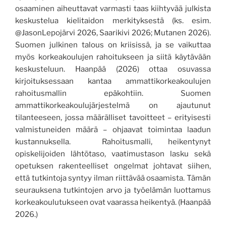
osaaminen aiheuttavat varmasti taas kiihtyvää julkista
keskustelua kielitaidon merkityksestä (ks. esim.
@JasonLepojärvi 2026, Saarikivi 2026; Mutanen 2026).
Suomen julkinen talous on kriisissä, ja se vaikuttaa
myös korkeakoulujen rahoitukseen ja siitä käytävään
keskusteluun. Haanpää (2026) ottaa osuvassa
kirjoituksessaan kantaa ammattikorkeakoulujen
rahoitusmallin epäkohtiin. Suomen
ammattikorkeakoulujärjestelmä on ajautunut
tilanteeseen, jossa määrälliset tavoitteet – erityisesti
valmistuneiden määrä – ohjaavat toimintaa laadun
kustannuksella. Rahoitusmalli, heikentynyt
opiskelijoiden lähtötaso, vaatimustason lasku sekä
opetuksen rakenteelliset ongelmat johtavat siihen,
että tutkintoja syntyy ilman riittävää osaamista. Tämän
seurauksena tutkintojen arvo ja työelämän luottamus
korkeakoulutukseen ovat vaarassa heikentyä. (Haanpää
2026.)