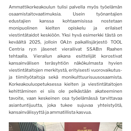
Ammattikorkeakoulun tulisi palvella myös työelämän
osaamistaitovaatimuksia. Usein työnantajien
edustajien kanssa kohtaamisissa nostetaan
monipuolinen kielten opiskelu ja erilaiset
viestintätaidot keskiöön. Yksi hyvä esimerkki tästä on
keväältä 2025, jolloin OAJ:n paikallisjärjestö TOOL
Centria ry:n jäsenet vierailivat SSAB:n Raahen
tehtaalla. Vierailun aikana esittelijät korostivat
kansainvälisen teräsyhtiön näkökulmasta hyvien
viestintätaitojen merkitystä, erityisesti vuorovaikutus-
ja tiimityötaitoja sekä monikulttuurisuusosaamista.
Korkeakouluopetuksessa kielten ja viestintätaitojen
kehittäminen ei siis ole pelkästään akateeminen
tavoite, vaan keskeinen osa työelämässä tarvittavaa
asiantuntijuutta, joka tukee sujuvaa yhteistyötä,
kansainvälisyyttä ja ammatillista kasvua.