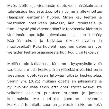
Myös kielten ja viestinnän opetuksen näkökulmasta
tulevaisuus huolestuttaa, joten voimme allekirjoittaa
Haanpään esittämän huolen. Miten käy kielten ja
viestinnän opetuksen jatkossa, kun resursseja ja
tuntikehystä yhä vähennetään? Ja tarvitaanko kielten ja
viestinnän opettajia tulevaisuudessa, kun tekoäly
kääntää tekstit ja tarkistaa oikeakielisyyden ja
muotoseikat? Kuka huolehtii suomen kielen ja myös
vieraiden kielten osaamisesta: koti, koulu vai tekoäly?
Meillä ei ole kaikkiin esittämiimme kysymyksiin vielä
vastauksia, mutta keskeistä on ylläpitää myös kielten ja
viestinnän opetukseen liittyvää julkista keskustelua.
Semin ym. (2025) mukaan opettajien jaksamista ja
hyvinvointia lisää sekin, että opetustyötä koskevista
vaikeista asioista puhutaan suoraan ja jaetaan
kokemuksia. Me opettajat koemme olevamme
keskeisiä toimijoita suomen ja vieraiden kielten sekä