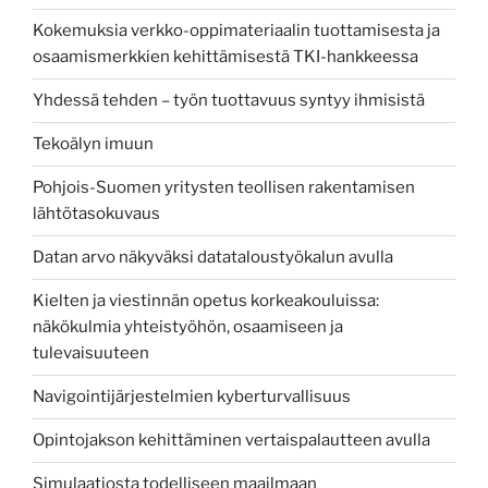
Kokemuksia verkko-oppimateriaalin tuottamisesta ja
osaamismerkkien kehittämisestä TKI-hankkeessa
Yhdessä tehden – työn tuottavuus syntyy ihmisistä
Tekoälyn imuun
Pohjois-Suomen yritysten teollisen rakentamisen
lähtötasokuvaus
Datan arvo näkyväksi datataloustyökalun avulla
Kielten ja viestinnän opetus korkeakouluissa:
näkökulmia yhteistyöhön, osaamiseen ja
tulevaisuuteen
Navigointijärjestelmien kyberturvallisuus
Opintojakson kehittäminen vertaispalautteen avulla
Simulaatiosta todelliseen maailmaan