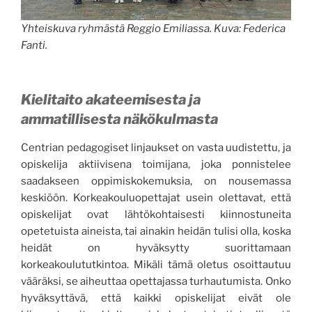
Yhteiskuva ryhmästä Reggio Emiliassa. Kuva: Federica
Fanti.
Kielitaito akateemisesta ja
ammatillisesta näkökulmasta
Centrian pedagogiset linjaukset on vasta uudistettu, ja
opiskelija aktiivisena toimijana, joka ponnistelee
saadakseen oppimiskokemuksia, on nousemassa
keskiöön. Korkeakouluopettajat usein olettavat, että
opiskelijat ovat lähtökohtaisesti kiinnostuneita
opetetuista aineista, tai ainakin heidän tulisi olla, koska
heidät on hyväksytty suorittamaan
korkeakoulututkintoa. Mikäli tämä oletus osoittautuu
vääräksi, se aiheuttaa opettajassa turhautumista. Onko
hyväksyttävä, että kaikki opiskelijat eivät ole