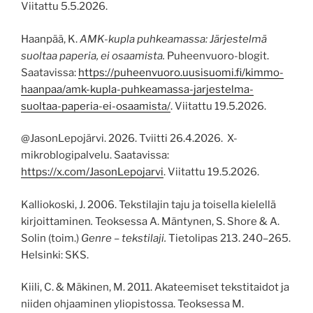
Viitattu 5.5.2026.
Haanpää, K.
AMK-kupla puhkeamassa: Järjestelmä
suoltaa paperia, ei osaamista.
Puheenvuoro-blogit.
Saatavissa:
https://puheenvuoro.uusisuomi.fi/kimmo-
haanpaa/amk-kupla-puhkeamassa-jarjestelma-
suoltaa-paperia-ei-osaamista/
. Viitattu 19.5.2026.
@JasonLepojärvi. 2026. Tviitti 26.4.2026. X-
mikroblogipalvelu. Saatavissa:
https://x.com/JasonLepojarvi
. Viitattu 19.5.2026.
Kalliokoski, J. 2006. Tekstilajin taju ja toisella kielellä
kirjoittaminen
.
Teoksessa A. Mäntynen, S. Shore & A.
Solin (toim.)
Genre – tekstilaji.
Tietolipas 213. 240–265.
Helsinki: SKS.
Kiili, C. & Mäkinen, M. 2011. Akateemiset tekstitaidot ja
niiden ohjaaminen yliopistossa. Teoksessa M.