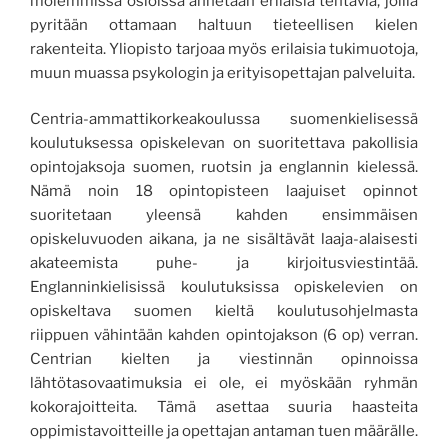
molemmissa osioissa annetaan erilaisia tehtäviä, joilla
pyritään ottamaan haltuun tieteellisen kielen
rakenteita. Yliopisto tarjoaa myös erilaisia tukimuotoja,
muun muassa psykologin ja erityisopettajan palveluita.
Centria-ammattikorkeakoulussa suomenkielisessä
koulutuksessa opiskelevan on suoritettava pakollisia
opintojaksoja suomen, ruotsin ja englannin kielessä.
Nämä noin 18 opintopisteen laajuiset opinnot
suoritetaan yleensä kahden ensimmäisen
opiskeluvuoden aikana, ja ne sisältävät laaja-alaisesti
akateemista puhe- ja kirjoitusviestintää.
Englanninkielisissä koulutuksissa opiskelevien on
opiskeltava suomen kieltä koulutusohjelmasta
riippuen vähintään kahden opintojakson (6 op) verran.
Centrian kielten ja viestinnän opinnoissa
lähtötasovaatimuksia ei ole, ei myöskään ryhmän
kokorajoitteita. Tämä asettaa suuria haasteita
oppimistavoitteille ja opettajan antaman tuen määrälle.