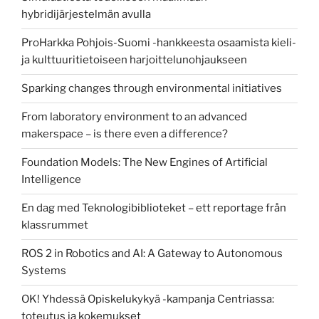
hybridijärjestelmän avulla
ProHarkka Pohjois-Suomi -hankkeesta osaamista kieli-
ja kulttuuritietoiseen harjoittelunohjaukseen
Sparking changes through environmental initiatives
From laboratory environment to an advanced
makerspace – is there even a difference?
Foundation Models: The New Engines of Artificial
Intelligence
En dag med Teknologibiblioteket – ett reportage från
klassrummet
ROS 2 in Robotics and AI: A Gateway to Autonomous
Systems
OK! Yhdessä Opiskelukykyä -kampanja Centriassa:
toteutus ja kokemukset