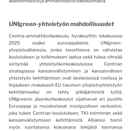
akateemisesta ja ammatillisesta näkökulmasta.
UNIgreen-yhteistyön mahdollisuudet
Centria-ammattikorkeakoulu hyväksyttiin lokakuussa
2025 osaksi eurooppalaista UNIgreen-
yliopistoallianssia, jonka tavoitteena on vahvistaa
koulutuksen ja tutkimuksen laatua sekä tukea vihreää
siirtymää yhteistyökorkeakouluissa. Centrian
strategiassa kansainvälistyminen ja kansainvälisen
yhteistyön kehittäminen ovat keskeisessä roolissa ja
linjauksen mukaisesti EU-tasoisen yliopistoyhteistyön
kehittämiseksi on tehty pitkäjänteistä työtä.
UNIgreenin jäsenkorkeakoulut sijaitsevat eri puolilla
Eurooppaa ja muodostavat monipuolisen verkoston,
joka tukee Centrian koulutuksen, TKI-toiminnan sekä
kansainvälistymisen kehittämistä. Allianssi toimii
myös luontaisena kokoavana tekijänä teemansa