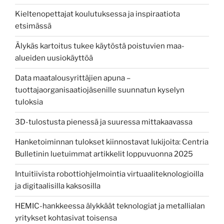
Kieltenopettajat koulutuksessa ja inspiraatiota
etsimässä
Älykäs kartoitus tukee käytöstä poistuvien maa-
alueiden uusiokäyttöä
Data maatalousyrittäjien apuna –
tuottajaorganisaatiojäsenille suunnatun kyselyn
tuloksia
3D-tulostusta pienessä ja suuressa mittakaavassa
Hanketoiminnan tulokset kiinnostavat lukijoita: Centria
Bulletinin luetuimmat artikkelit loppuvuonna 2025
Intuitiivista robottiohjelmointia virtuaaliteknologioilla
ja digitaalisilla kaksosilla
HEMIC-hankkeessa älykkäät teknologiat ja metallialan
yritykset kohtasivat toisensa