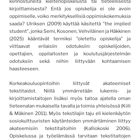
kiinnostuneita kieltenopiskelusta tai tieteellisestä
kirjoittamisesta? Entä jos opiskelija ei ole avoin
oppimiselle, voiko merkityksellisiä oppimiskokemuksia
saada? Ulriksen (2009) käyttää käsitettä ”the implied
student”, jonka Semi, Kosonen, Vehviläinen ja Häkkinen
(2025) kääntävät termiksi ”oletettu opiskelija” ja
viittaavat erilaisiin odotuksiin: opiskelijoiden,
opettajien, oppilaitosten ja koulutusjärjestelmän
odotuksiin sekä niihin liittyvään kohtaamisen
haasteeseen.
Korkeakouluopintoihin liittyvät akateemiset
tekstitaidot. Niillä ymmärretään lukemis- ja
kirjoittamistaitojen lisäksi myös taitoa ajatella oman
tieteenalan mukaisella tavalla ja toimia yhteisössä (Kiili
& Mäkinen 2011). Myös tekstilajin taju eli kielenkäytön
sosiokulttuuristen käytänteiden ymmärtäminen liittyy
akateemisiin tekstitaitoihin (Kalliokoski 2006).
Opiskelussa ja työelämässä tarvitaan tekstitaitojen