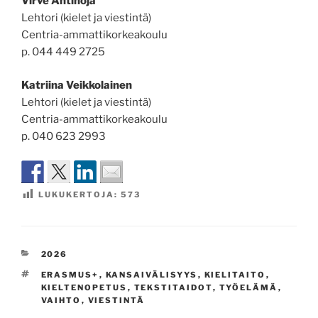
Virve Antinoja
Lehtori (kielet ja viestintä)
Centria-ammattikorkeakoulu
p. 044 449 2725
Katriina Veikkolainen
Lehtori (kielet ja viestintä)
Centria-ammattikorkeakoulu
p. 040 623 2993
LUKUKERTOJA:
573
KATEGORIAT
2026
AVAINSANAT
ERASMUS+
,
KANSAIVÄLISYYS
,
KIELITAITO
,
KIELTENOPETUS
,
TEKSTITAIDOT
,
TYÖELÄMÄ
,
VAIHTO
,
VIESTINTÄ