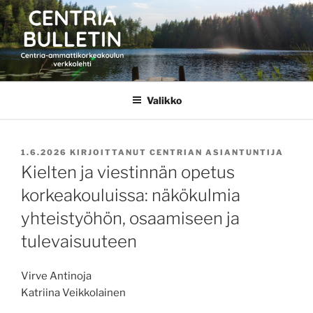
Siirry
sisältöön
CENTRIA BULLETIN
Valikko
JULKAISTU
1.6.2026
KIRJOITTANUT
CENTRIAN ASIANTUNTIJA
Kielten ja viestinnän opetus
korkeakouluissa: näkökulmia
yhteistyöhön, osaamiseen ja
tulevaisuuteen
Virve Antinoja
Katriina Veikkolainen