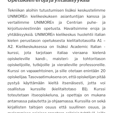
Tekniikan aloihin tutustumisen lisäksi keskustelimme
UNIMOREn kielikeskuksen asiantuntijan kanssa ja
vertailimme UNIMOREn ja Centrian puhe- ja
kirjoitusviestinnän opetusta. Havaitsimme eroja ja
yhtäläisyyksiä. UNIMOREn kielikeskus huolehtii italian
kielen perustason opetuksesta kielitaitotasoilla A1 –
A2. Kielikeskuksessa on lisäksi Academic Italian -
kurssi, jota tarjotaan italiaa vieraana kielenä
opiskeleville kandi-, maisteri- ja tohtoritason
opiskelijoille, tutkijoille ja vieraileville professoreille.
Kurssi on vapaaehtoinen, ja sille otetaan enintään 20
opiskelijaa. Tasovaatimuksena on, että opiskelijan pitää
pystyä käyttämään kieltä itsenäisesti, jotta voi
osallistua kurssille (kielitaitotaso B1). Kurssi
toteutetaan itseopiskeluna, ja opettaja on mukana
antamassa palautetta ja ohjaamassa. Kurssilla on sekä
kirjallisten taitojen osuus että suullinen osuus, ja