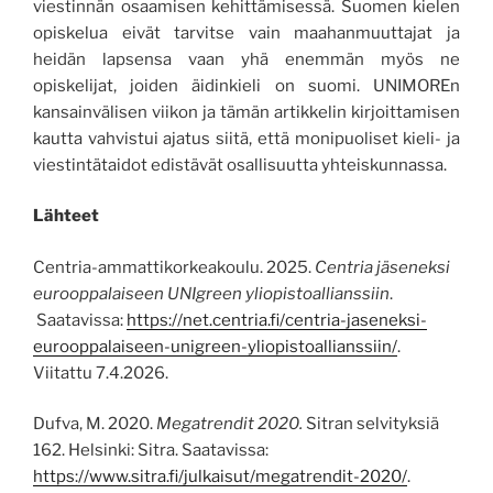
viestinnän osaamisen kehittämisessä. Suomen kielen
opiskelua eivät tarvitse vain maahanmuuttajat ja
heidän lapsensa vaan yhä enemmän myös ne
opiskelijat, joiden äidinkieli on suomi. UNIMOREn
kansainvälisen viikon ja tämän artikkelin kirjoittamisen
kautta vahvistui ajatus siitä, että monipuoliset kieli- ja
viestintätaidot edistävät osallisuutta yhteiskunnassa.
Lähteet
Centria-ammattikorkeakoulu. 2025.
Centria jäseneksi
eurooppalaiseen UNIgreen yliopistoallianssiin
.
Saatavissa:
https://net.centria.fi/centria-jaseneksi-
eurooppalaiseen-unigreen-yliopistoallianssiin/
.
Viitattu 7.4.2026.
Dufva, M. 2020.
Megatrendit 2020.
Sitran selvityksiä
162. Helsinki: Sitra. Saatavissa:
https://www.sitra.fi/julkaisut/megatrendit-2020/
.