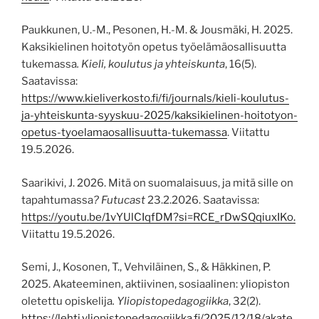
Paukkunen, U.-M., Pesonen, H.-M. & Jousmäki, H. 2025.
Kaksikielinen hoitotyön opetus työelämäosallisuutta
tukemassa
. Kieli, koulutus ja yhteiskunta
, 16(5).
Saatavissa:
https://www.kieliverkosto.fi/fi/journals/kieli-koulutus-
ja-yhteiskunta-syyskuu-2025/kaksikielinen-hoitotyon-
opetus-tyoelamaosallisuutta-tukemassa
. Viitattu
19.5.2026.
Saarikivi, J. 2026. Mitä on suomalaisuus, ja mitä sille on
tapahtumassa
?
Futucast
23.2.2026. Saatavissa:
https://youtu.be/1vYUlCIqfDM?si=RCE_rDwSQqiuxIKo.
Viitattu 19.5.2026.
Semi, J., Kosonen, T., Vehviläinen, S., & Häkkinen, P.
2025. Akateeminen, aktiivinen, sosiaalinen: yliopiston
oletettu opiskelija
.
Yliopistopedagogiikka
, 32(2).
https://lehti.yliopistopedagogiikka.fi/2025/12/18/akate