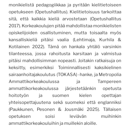
monikielistä pedagogiikkaa ja pyritään kielitietoiseen
opetukseen (Opetushallitus). Kielitietoisuus tarkoittaa
sitä, että kaikkia kieliä arvostetaan (Opetushallitus
2017). Korkeakoulujen pitää mahdollistaa monikielisten
opiskelijoiden osallistuminen, mutta toisaalta myös
kansalliskieliä pitäisi vaalia (Lehtimaja, Kurhila &
Kotilainen 2022). Tämä on hankala yhtälö varsinkin
tilanteessa, jossa rahoitusta karsitaan ja valmistua
pitäisi mahdollisimman nopeasti. Joitakin ratkaisuja on
keksitty, esimerkiksi Toiminnallisesti kaksikielinen
sairaanhoitajakoulutus (TOKASA) -hanke, ja Metropolia
Ammattikorkeakoulussa ja Tampereen
ammattikorkeakoulussa järjestetäänkin opetusta
hoitotyön ja suomen kielen opettajan
yhteisopettajuutena sekä suomeksi että englanniksi
(Paukkunen, Pesonen & Jousmäki 2025). Tällaisen
opetuksen soisi leviävän muihinkin
ammattikorkeakouluihin ja muillekin aloille.