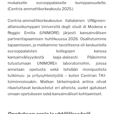
mukaiselle eurooppalaiselle kumppanuudelle.
(Centria-ammattikorkeakoulu 2025.)
Centria-ammattikorkeakoulun italialainen UNIgreen-
allianssikumppani Università degli studi di Modena e
Reggio Emilia (UNIMORE) järjesti kansainvälisen
partneritapaamisen huhtikuussa 2026. Osallistuimme
tapaamiseen, ja matkamme tavoitteena oli keskustella
eurooppalaisten kollegojen kanssa
kansainvälisyydestä laaja-alaisesti. Pääsimme
tutustumaan UNIMOREn laboratorioihin, joissa
annetaan opetusta sekä tehdään monipuolista
tutkimus- ja yritysyhteistyötä – kuten Centrian TKI-
toiminnoissakin. Matkan tärkeimpänä antina olivat
rikastuttavat keskustelut eri aiheista, uudet ajatukset
omaan opetukseen sekä kansainväliset kohtaamiset.
Opetuksen eroja ja yhtäläisyyksiä