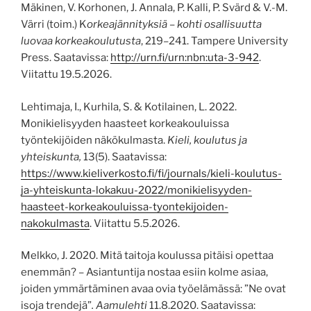
Mäkinen, V. Korhonen, J. Annala, P. Kalli, P. Svärd & V.-M.
Värri (toim.) K
orkeajännityksiä – kohti osallisuutta
luovaa korkeakoulutusta
, 219–241. Tampere University
Press. Saatavissa:
http://urn.fi/urn:nbn:uta-3-942
.
Viitattu 19.5.2026.
Lehtimaja, I., Kurhila, S. & Kotilainen, L. 2022.
Monikielisyyden haasteet korkeakouluissa
työntekijöiden näkökulmasta.
Kieli, koulutus ja
yhteiskunta,
13(5). Saatavissa:
https://www.kieliverkosto.fi/fi/journals/kieli-koulutus-
ja-yhteiskunta-lokakuu-2022/monikielisyyden-
haasteet-korkeakouluissa-tyontekijoiden-
nakokulmasta
. Viitattu 5.5.2026.
Melkko, J. 2020. Mitä taitoja koulussa pitäisi opettaa
enemmän? – Asiantuntija nostaa esiin kolme asiaa,
joiden ymmärtäminen avaa ovia työelämässä: ”Ne ovat
isoja trendejä”
. Aamulehti
11.8.2020. Saatavissa: