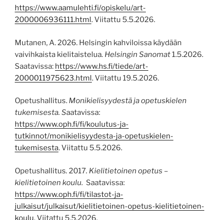
https://www.aamulehti.fi/opiskelu/art-
2000006936111.html
. Viitattu 5.5.2026.
Mutanen, A. 2026. Helsingin kahviloissa käydään
vaivihkaista kielitaistelua
.
Helsingin Sanomat
1.5.2026.
Saatavissa:
https://www.hs.fi/tiede/art-
2000011975623.html
. Viitattu 19.5.2026.
Opetushallitus.
Monikielisyydestä ja opetuskielen
tukemisesta. S
aatavissa:
https://www.oph.fi/fi/koulutus-ja-
tutkinnot/monikielisyydesta-ja-opetuskielen-
tukemisesta
. Viitattu 5.5.2026.
Opetushallitus
.
2017
. Kielitietoinen opetus –
kielitietoinen koulu.
Saatavissa:
https://www.oph.fi/fi/tilastot-ja-
julkaisut/julkaisut/kielitietoinen-opetus-kielitietoinen-
koulu
. Viitattu 5.5.2026.