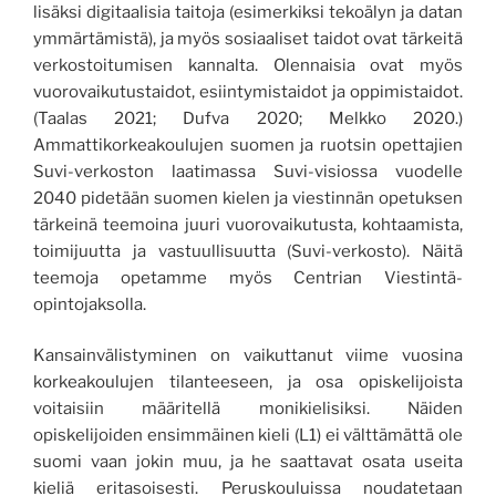
lisäksi digitaalisia taitoja (esimerkiksi tekoälyn ja datan
ymmärtämistä), ja myös sosiaaliset taidot ovat tärkeitä
verkostoitumisen kannalta. Olennaisia ovat myös
vuorovaikutustaidot, esiintymistaidot ja oppimistaidot.
(Taalas 2021; Dufva 2020; Melkko 2020.)
Ammattikorkeakoulujen suomen ja ruotsin opettajien
Suvi-verkoston laatimassa Suvi-visiossa vuodelle
2040 pidetään suomen kielen ja viestinnän opetuksen
tärkeinä teemoina juuri vuorovaikutusta, kohtaamista,
toimijuutta ja vastuullisuutta (Suvi-verkosto). Näitä
teemoja opetamme myös Centrian Viestintä-
opintojaksolla.
Kansainvälistyminen on vaikuttanut viime vuosina
korkeakoulujen tilanteeseen, ja osa opiskelijoista
voitaisiin määritellä monikielisiksi. Näiden
opiskelijoiden ensimmäinen kieli (L1) ei välttämättä ole
suomi vaan jokin muu, ja he saattavat osata useita
kieliä eritasoisesti. Peruskouluissa noudatetaan