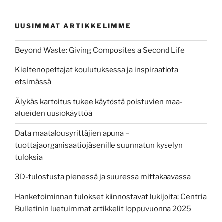
ekologisuus
konkretisoituu”
UUSIMMAT ARTIKKELIMME
Beyond Waste: Giving Composites a Second Life
Kieltenopettajat koulutuksessa ja inspiraatiota
etsimässä
Älykäs kartoitus tukee käytöstä poistuvien maa-
alueiden uusiokäyttöä
Data maatalousyrittäjien apuna –
tuottajaorganisaatiojäsenille suunnatun kyselyn
tuloksia
3D-tulostusta pienessä ja suuressa mittakaavassa
Hanketoiminnan tulokset kiinnostavat lukijoita: Centria
Bulletinin luetuimmat artikkelit loppuvuonna 2025