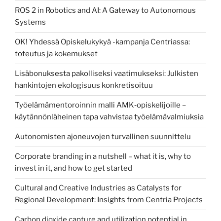
ROS 2 in Robotics and AI: A Gateway to Autonomous
Systems
OK! Yhdessä Opiskelukykyä -kampanja Centriassa:
toteutus ja kokemukset
Lisäbonuksesta pakolliseksi vaatimukseksi: Julkisten
hankintojen ekologisuus konkretisoituu
Työelämämentoroinnin malli AMK‑opiskelijoille –
käytännönläheinen tapa vahvistaa työelämävalmiuksia
Autonomisten ajoneuvojen turvallinen suunnittelu
Corporate branding in a nutshell – what it is, why to
invest in it, and how to get started
Cultural and Creative Industries as Catalysts for
Regional Development: Insights from Centria Projects
Carbon dioxide capture and utilization potential in