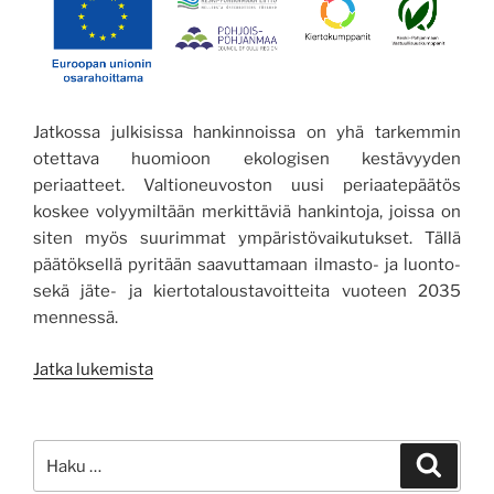
Jatkossa julkisissa hankinnoissa on yhä tarkemmin
otettava huomioon ekologisen kestävyyden
periaatteet. Valtioneuvoston uusi periaatepäätös
koskee volyymiltään merkittäviä hankintoja, joissa on
siten myös suurimmat ympäristövaikutukset. Tällä
päätöksellä pyritään saavuttamaan ilmasto- ja luonto-
sekä jäte- ja kiertotaloustavoitteita vuoteen 2035
mennessä.
”Lisäbonuksesta
Jatka lukemista
pakolliseksi
vaatimukseksi:
Julkisten
Etsi:
Haku
hankintojen