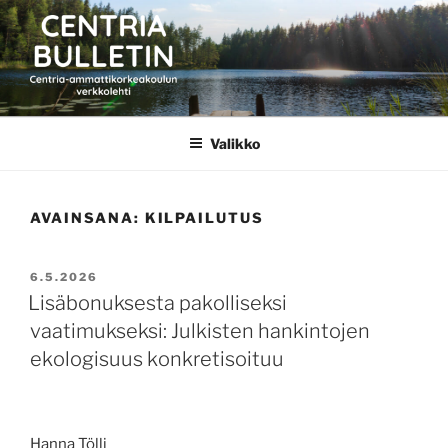
Siirry
sisältöön
CENTRIA BULLETIN
Valikko
AVAINSANA:
KILPAILUTUS
JULKAISTU
6.5.2026
Lisäbonuksesta pakolliseksi
vaatimukseksi: Julkisten hankintojen
ekologisuus konkretisoituu
Hanna Tölli