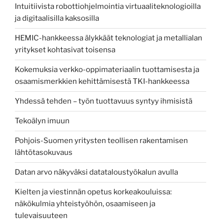
Intuitiivista robottiohjelmointia virtuaaliteknologioilla
ja digitaalisilla kaksosilla
HEMIC-hankkeessa älykkäät teknologiat ja metallialan
yritykset kohtasivat toisensa
Kokemuksia verkko-oppimateriaalin tuottamisesta ja
osaamismerkkien kehittämisestä TKI-hankkeessa
Yhdessä tehden – työn tuottavuus syntyy ihmisistä
Tekoälyn imuun
Pohjois-Suomen yritysten teollisen rakentamisen
lähtötasokuvaus
Datan arvo näkyväksi datataloustyökalun avulla
Kielten ja viestinnän opetus korkeakouluissa:
näkökulmia yhteistyöhön, osaamiseen ja
tulevaisuuteen