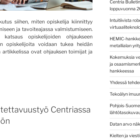
Centria Bulleti
loppuvuonna 
Intuitiivista ro
tus siihen, miten opiskelija kiinnittyy
virtuaaliteknolog
miseen ja tavoiteajassa valmistumiseen.
 katsaus opiskelijoiden ohjaukseen
HEMIC-hankkees
en opiskelijoita voidaan tukea heidän
metallialan yri
artikkelissa ovat ohjauksen toimijat ja
Kokemuksia ver
ja osaamismerk
hankkeessa
Yhdessä tehden
Tekoälyn imuu
n”
Pohjois-Suomen
utettavuustyö Centriassa
lähtötasokuva
öön
Datan arvo näk
Kielten ja vies