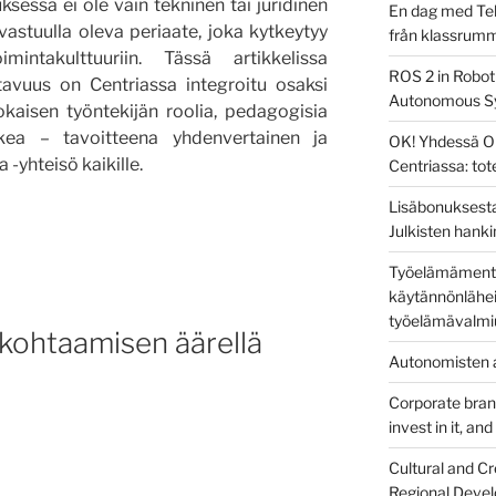
essa ei ole vain tekninen tai juridinen
En dag med Tek
astuulla oleva periaate, joka kytkeytyy
från klassrum
imintakulttuuriin. Tässä artikkelissa
ROS 2 in Robot
tavuus on Centriassa integroitu osaksi
Autonomous S
okaisen työntekijän roolia, pedagogisia
rkea – tavoitteena yhdenvertainen ja
OK! Yhdessä O
 -yhteisö kaikille.
Centriassa: to
Lisäbonuksesta
Julkisten hanki
styö
Työelämämentor
käytännönlähei
työelämävalmi
 kohtaamisen äärellä
Autonomisten a
Corporate brandi
invest in it, an
Cultural and Cr
Regional Devel