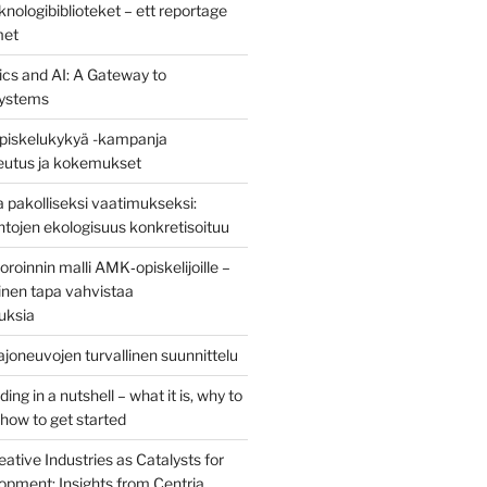
nologibiblioteket – ett reportage
met
ics and AI: A Gateway to
ystems
piskelukykyä -kampanja
teutus ja kokemukset
 pakolliseksi vaatimukseksi:
ntojen ekologisuus konkretisoituu
oinnin malli AMK‑opiskelijoille –
nen tapa vahvistaa
uksia
joneuvojen turvallinen suunnittelu
ng in a nutshell – what it is, why to
d how to get started
eative Industries as Catalysts for
opment: Insights from Centria