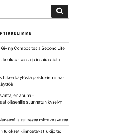
Haku
RTIKKELIMME
Giving Composites a Second Life
t koulutuksessa ja inspiraatiota
us tukee käytöstä poistuvien maa-
käyttöä
yrittäjien apuna –
aatiojäsenille suunnatun kyselyn
pienessä ja suuressa mittakaavassa
tulokset kiinnostavat lukijoita: