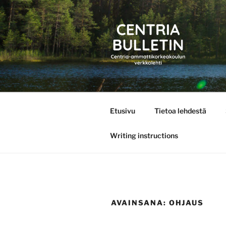
Siirry
sisältöön
CENTRIA 
Etusivu
Tietoa lehdestä
Writing instructions
AVAINSANA:
OHJAUS