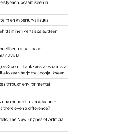
eistyöhön, osaamiseen ja
stelmien kyberturvallisuus
ehittäminen vertaispalautteen
todelliseen maailmaan
lmän avulla
jois-Suomi -hankkeesta osaamista
uritietoiseen harjoittelunohjaukseen
es through environmental
y environment to an advanced
s there even a difference?
els: The New Engines of Artificial