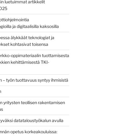
nin luetuimmat artikkelit
2025
bottiohjelmointia
ioilla ja digitaalisilla kaksosilla
sa älykkäät teknologiat ja
tykset kohtasivat toisensa
kko-oppimateriaalin tuottamisesta
kien kehittämisestä TKI-
 – työn tuottavuus syntyy ihmisistä
n
 yritysten teollisen rakentamisen
us
yväksi datataloustyökalun avulla
tinnän opetus korkeakouluissa: