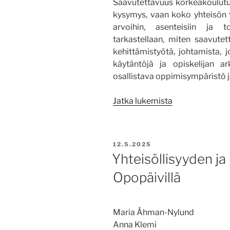
Saavutettavuus korkeakoulutuks
kysymys, vaan koko yhteisön v
arvoihin, asenteisiin ja to
tarkastellaan, miten saavutet
kehittämistyötä, johtamista, j
käytäntöjä ja opiskelijan a
osallistava oppimisympäristö ja
”Yhteisöllinen
Jatka lukemista
saavutettavuu
Centriassa
–
JULKAISTU
12.5.2025
arvoista
Yhteisöllisyyden ja
käytäntöön”
Opopäivillä
Maria Åhman-Nylund
Anna Klemi