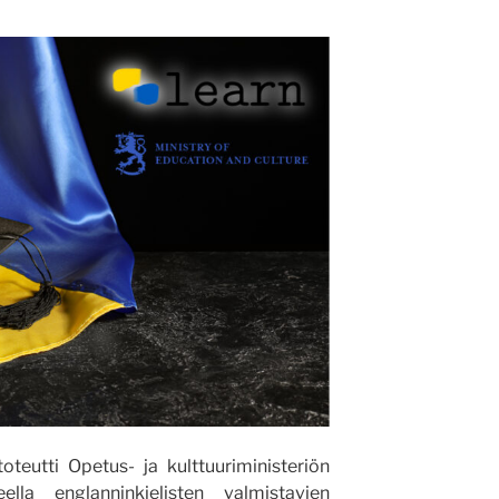
teutti Opetus- ja kulttuuriministeriön
ella englanninkielisten valmistavien