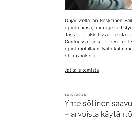
Ohjauksella on keskeinen vaiku
opintoihinsa, opintojen edisty
Tässä artikkelissa tehdään
Centriassa sekä siihen, mit
opintopolullaan. Näkökulmana 
ohjauspalvelut.
”Ohjauksella
Jatka lukemista
on
merkitystä
tavoiteajassa
JULKAISTU
12.9.2025
valmistumisee
Yhteisöllinen saav
– arvoista käytänt