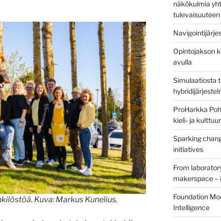
näkökulmia yht
tulevaisuuteen
Navigointijärje
Opintojakson k
avulla
Simulaatiosta 
hybridijärjeste
ProHarkka Poh
kieli- ja kulttu
Sparking chang
initiatives
From laborator
makerspace – i
Foundation Mod
kilöstöä. Kuva: Markus Kunelius.
Intelligence