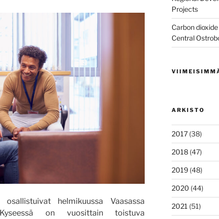
Projects
Carbon dioxide 
Central Ostrob
VIIMEISIMM
ARKISTO
2017
(38)
2018
(47)
2019
(48)
2020
(44)
at osallistuivat helmikuussa Vaasassa
2021
(51)
e. Kyseessä on vuosittain toistuva