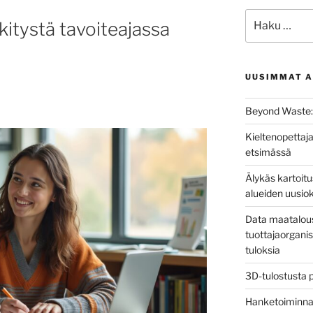
Etsi:
kitystä tavoiteajassa
UUSIMMAT A
Beyond Waste: 
Kieltenopettaja
etsimässä
Älykäs kartoit
alueiden uusio
Data maatalous
tuottajaorganis
tuloksia
3D-tulostusta 
Hanketoiminnan 