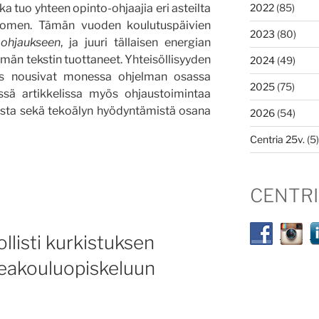
2022
(85)
a tuo yhteen opinto-ohjaajia eri asteilta
Suomen. Tämän vuoden koulutuspäivien
2023
(80)
 ohjaukseen
, ja juuri tällaisen energian
tämän tekstin tuottaneet. Yhteisöllisyyden
2024
(49)
s nousivat monessa ohjelman osassa
2025
(75)
tässä artikkelissa myös ohjaustoimintaa
ista sekä tekoälyn hyödyntämistä osana
2026
(54)
Centria 25v.
(5)
en
CENTR
listi kurkistuksen
eakouluopiskeluun