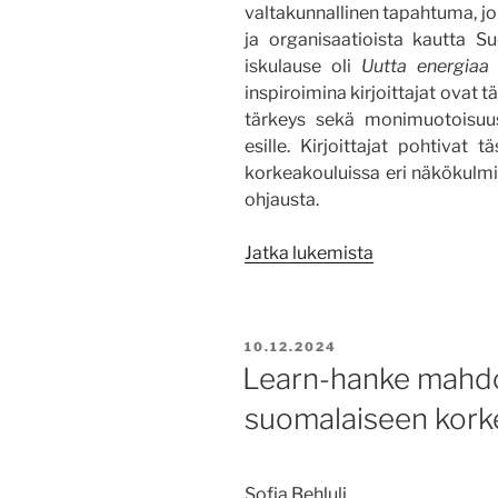
valtakunnallinen tapahtuma, jok
ja organisaatioista kautta 
iskulause oli
Uutta energiaa
inspiroimina kirjoittajat ovat 
tärkeys sekä monimuotoisuu
esille. Kirjoittajat pohtivat 
korkeakouluissa eri näkökulm
ohjausta.
”Yhteisöllisyyd
Jatka lukemista
ja
kohtaamisen
äärellä
JULKAISTU
10.12.2024
Opopäivillä”
Learn-hanke mahdol
suomalaiseen kork
Sofia Behluli