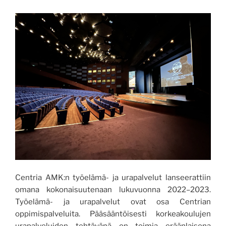
Centria AMK:n työelämä- ja urapalvelut lanseerattiin
omana kokonaisuutenaan lukuvuonna 2022–2023.
Työelämä- ja urapalvelut ovat osa Centrian
oppimispalveluita. Pääsääntöisesti korkeakoulujen
urapalveluiden tehtävänä on toimia eräänlaisena