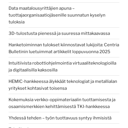
Data maatalousyrittäjien apuna –
tuottajaorganisaatiojäsenille suunnatun kyselyn
tuloksia
3D-tulostusta pienessä ja suuressa mittakaavassa
Hanketoiminnan tulokset kiinnostavat lukijoita: Centria
Bulletinin luetuimmat artikkelit loppuvuonna 2025
Intuitiivista robottiohjelmointia virtuaaliteknologioilla
ja digitaalisilla kaksosilla
HEMIC-hankkeessa älykkäät teknologiat ja metallialan
yritykset kohtasivat toisensa
Kokemuksia verkko-oppimateriaalin tuottamisesta ja
osaamismerkkien kehittämisestä TKI-hankkeessa
Yhdessä tehden – työn tuottavuus syntyy ihmisistä