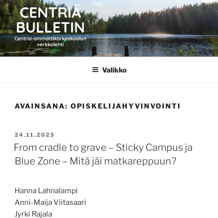
Siirry
sisältöön
CENTRIA BULLETIN
Valikko
AVAINSANA:
OPISKELIJAHYVINVOINTI
JULKAISTU
24.11.2023
From cradle to grave – Sticky Campus ja
Blue Zone – Mitä jäi matkareppuun?
Hanna Lahnalampi
Anni-Maija Viitasaari
Jyrki Rajala