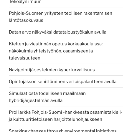
Tekoälyn imuun
Pohjois-Suomen yritysten teollisen rakentamisen
lähtötasokuvaus
Datan arvo näkyväksi datataloustyökalun avulla
Kielten ja viestinnän opetus korkeakouluissa:
näkökulmia yhteistyöhön, osaamiseen ja
tulevaisuuteen
Navigointijärjestelmien kyberturvallisuus
Opintojakson kehittäminen vertaispalautteen avulla
Simulaatiosta todelliseen maailmaan
hybridijärjestelmän avulla
ProHarkka Pohjois-Suomi -hankkeesta osaamista kieli-
ja kulttuuritietoiseen harjoittelunohjaukseen
Sparking changes through environmental initiatives