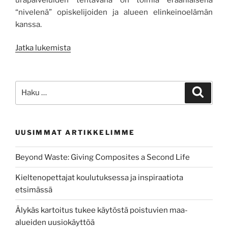
“nivelenä” opiskelijoiden ja alueen elinkeinoelämän
kanssa.
”From
Jatka lukemista
cradle
to
grave
Etsi:
Haku
–
Sticky
Campus
UUSIMMAT ARTIKKELIMME
ja
Blue
Beyond Waste: Giving Composites a Second Life
Zone
–
Kieltenopettajat koulutuksessa ja inspiraatiota
Mitä
etsimässä
jäi
matkareppuun?”
Älykäs kartoitus tukee käytöstä poistuvien maa-
alueiden uusiokäyttöä