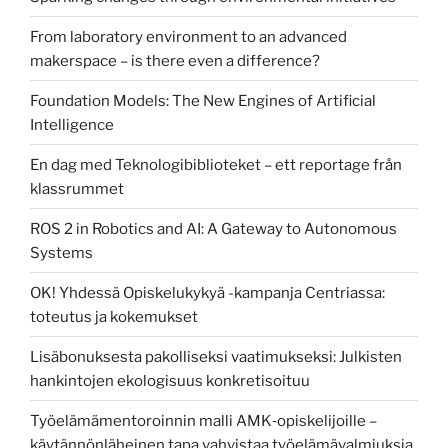
From laboratory environment to an advanced
makerspace – is there even a difference?
Foundation Models: The New Engines of Artificial
Intelligence
En dag med Teknologibiblioteket – ett reportage från
klassrummet
ROS 2 in Robotics and AI: A Gateway to Autonomous
Systems
OK! Yhdessä Opiskelukykyä -kampanja Centriassa:
toteutus ja kokemukset
Lisäbonuksesta pakolliseksi vaatimukseksi: Julkisten
hankintojen ekologisuus konkretisoituu
Työelämämentoroinnin malli AMK‑opiskelijoille –
käytännönläheinen tapa vahvistaa työelämävalmiuksia