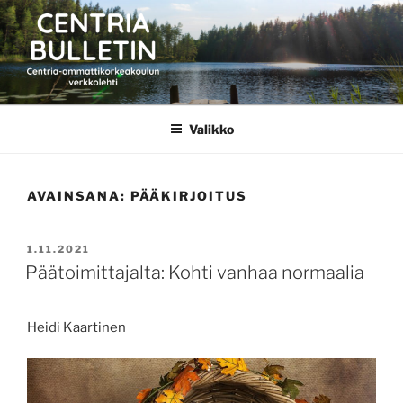
Siirry
sisältöön
CENTRIA BULLETIN
Valikko
AVAINSANA:
PÄÄKIRJOITUS
JULKAISTU
1.11.2021
Päätoimittajalta: Kohti vanhaa normaalia
Heidi Kaartinen