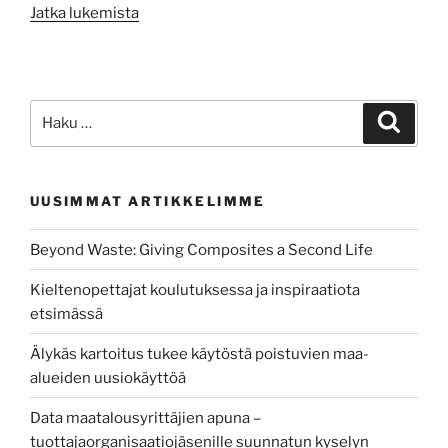
”Kevät
Jatka lukemista
viruksen
varjossa”
Etsi:
Haku
UUSIMMAT ARTIKKELIMME
Beyond Waste: Giving Composites a Second Life
Kieltenopettajat koulutuksessa ja inspiraatiota
etsimässä
Älykäs kartoitus tukee käytöstä poistuvien maa-
alueiden uusiokäyttöä
Data maatalousyrittäjien apuna –
tuottajaorganisaatiojäsenille suunnatun kyselyn