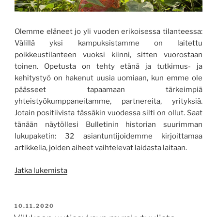
Olemme eläneet jo yli vuoden erikoisessa tilanteessa:
Välillä yksi kampuksistamme on laitettu
poikkeustilanteen vuoksi kiinni, sitten vuorostaan
toinen. Opetusta on tehty etänä ja tutkimus- ja
kehitystyö on hakenut uusia uomiaan, kun emme ole
päässeet tapaamaan tärkeimpiä
yhteistyökumppaneitamme, partnereita, yrityksiä.
Jotain positiivista tässäkin vuodessa silti on ollut. Saat
tänään näytöllesi Bulletinin historian suurimman
lukupaketin: 32 asiantuntijoidemme kirjoittamaa
artikkelia, joiden aiheet vaihtelevat laidasta laitaan.
”Päätoimittajalta:
Jatka lukemista
Erikoisen
vuoden
yhteenveto”
JULKAISTU
10.11.2020