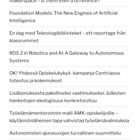
makerspace – is there even a difference?
Foundation Models: The New Engines of Artificial
Intelligence
En dag med Teknologibiblioteket – ett reportage från
klassrummet
ROS 2 in Robotics and AI: A Gateway to Autonomous
Systems
OK! Yhdessä Opiskelukykyä -kampanja Centriassa:
toteutus ja kokemukset
Lisäbonuksesta pakolliseksi vaatimukseksi: Julkisten
hankintojen ekologisuus konkretisoituu
Työelämämentoroinnin malli AMK‑opiskelijoille –
käytännönläheinen tapa vahvistaa työelämävalmiuksia
Autonomisten ajoneuvojen turvallinen suunnittelu