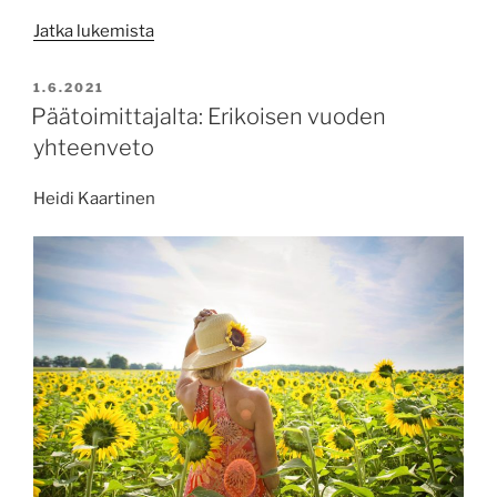
”Päätoimittajalta:
Jatka lukemista
Kohti
vanhaa
JULKAISTU
1.6.2021
normaalia”
Päätoimittajalta: Erikoisen vuoden
yhteenveto
Heidi Kaartinen