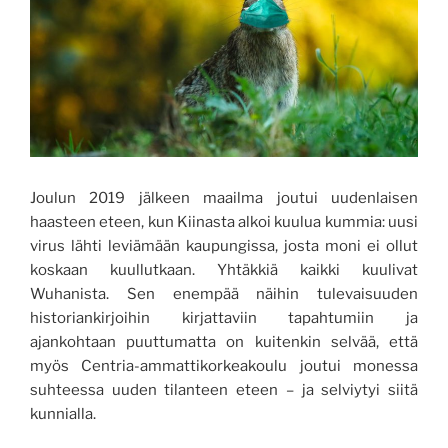
Joulun 2019 jälkeen maailma joutui uudenlaisen
haasteen eteen, kun Kiinasta alkoi kuulua kummia: uusi
virus lähti leviämään kaupungissa, josta moni ei ollut
koskaan kuullutkaan
. Y
htäkkiä kaikki kuulivat
Wuhanista. Sen enempää näihin
tulevaisuuden
historiankirjoihin kirjattaviin
tapahtumiin ja
ajankohtaan puuttumatta
on kuitenkin selvää,
että
myös Centria-ammattikorkeakoulu joutui monessa
suhteessa uuden tilanteen eteen
– ja selviytyi siitä
kunnialla.