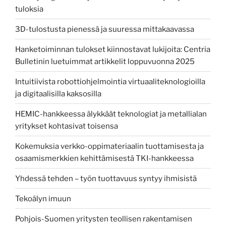
tuloksia
3D-tulostusta pienessä ja suuressa mittakaavassa
Hanketoiminnan tulokset kiinnostavat lukijoita: Centria
Bulletinin luetuimmat artikkelit loppuvuonna 2025
Intuitiivista robottiohjelmointia virtuaaliteknologioilla
ja digitaalisilla kaksosilla
HEMIC-hankkeessa älykkäät teknologiat ja metallialan
yritykset kohtasivat toisensa
Kokemuksia verkko-oppimateriaalin tuottamisesta ja
osaamismerkkien kehittämisestä TKI-hankkeessa
Yhdessä tehden – työn tuottavuus syntyy ihmisistä
Tekoälyn imuun
Pohjois-Suomen yritysten teollisen rakentamisen