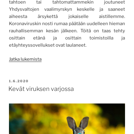
tahtoen tai tahtomattammekin joutuneet
Yhdysvaltojen vaalimyrskyn keskelle ja saaneet
aiheesta ärsykettä jokaiselle aistillemme.
Koronaviruskin nosti rumaa päätään uudelleen hieman
rauhallisemman kesän jälkeen. Töitä on taas tehty
osittain etänä ja osittain toimistoilla ja
etäyhteyssovellukset ovat laulaneet.
”Vilkkaan
Jatka lukemista
uutissyksyn
myrskytuulista”
JULKAISTU
1.6.2020
Kevät viruksen varjossa