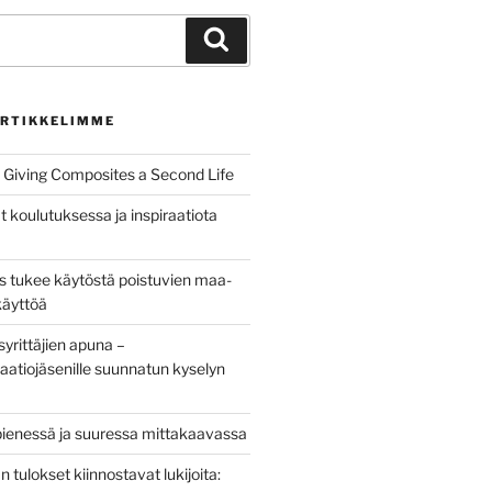
Haku
RTIKKELIMME
Giving Composites a Second Life
t koulutuksessa ja inspiraatiota
us tukee käytöstä poistuvien maa-
käyttöä
yrittäjien apuna –
aatiojäsenille suunnatun kyselyn
pienessä ja suuressa mittakaavassa
tulokset kiinnostavat lukijoita: