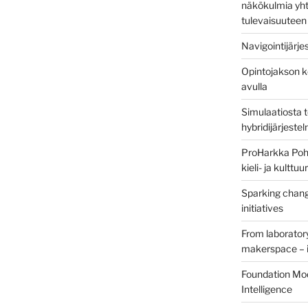
näkökulmia yht
tulevaisuuteen
Navigointijärje
Opintojakson k
avulla
Simulaatiosta 
hybridijärjeste
ProHarkka Poh
kieli- ja kulttu
Sparking chang
initiatives
From laborator
makerspace – i
Foundation Mod
Intelligence