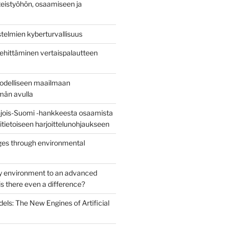
eistyöhön, osaamiseen ja
stelmien kyberturvallisuus
ehittäminen vertaispalautteen
todelliseen maailmaan
lmän avulla
jois-Suomi -hankkeesta osaamista
uritietoiseen harjoittelunohjaukseen
es through environmental
y environment to an advanced
s there even a difference?
els: The New Engines of Artificial