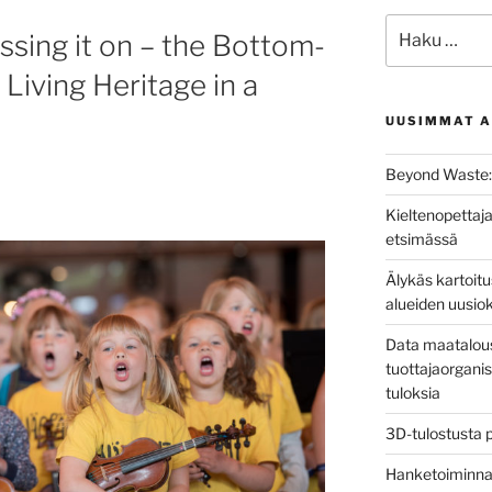
Etsi:
ssing it on – the Bottom-
Living Heritage in a
UUSIMMAT A
Beyond Waste: 
Kieltenopettaja
etsimässä
Älykäs kartoit
alueiden uusio
Data maatalous
tuottajaorganis
tuloksia
3D-tulostusta 
Hanketoiminnan 