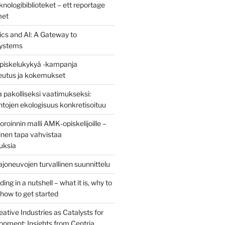
nologibiblioteket – ett reportage
met
ics and AI: A Gateway to
ystems
piskelukykyä -kampanja
teutus ja kokemukset
 pakolliseksi vaatimukseksi:
ntojen ekologisuus konkretisoituu
oinnin malli AMK‑opiskelijoille –
nen tapa vahvistaa
uksia
joneuvojen turvallinen suunnittelu
ng in a nutshell – what it is, why to
d how to get started
eative Industries as Catalysts for
opment: Insights from Centria