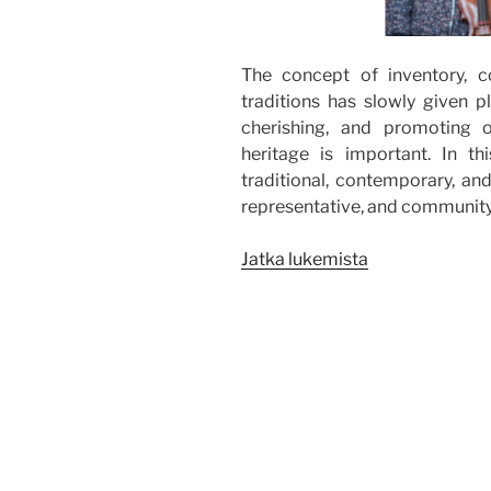
The concept of inventory, col
traditions has slowly given p
cherishing, and promoting of
heritage is important. In thi
traditional, contemporary, and 
representative, and communit
”Knowing,
Jatka lukemista
Doing,
Passing
it
on
–
the
Bottom-
up