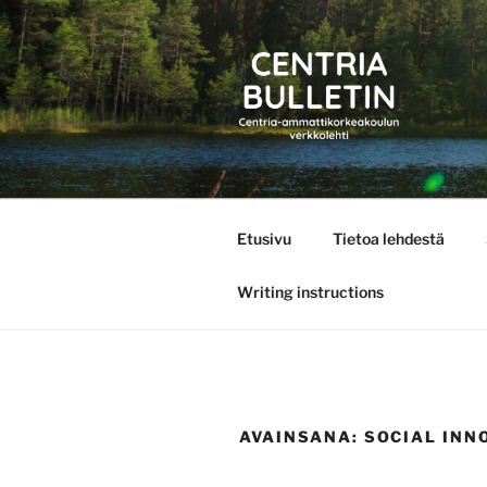
Siirry
sisältöön
CENTRIA 
Etusivu
Tietoa lehdestä
Writing instructions
AVAINSANA:
SOCIAL INN