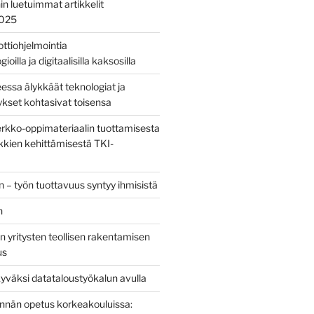
nin luetuimmat artikkelit
2025
bottiohjelmointia
ioilla ja digitaalisilla kaksosilla
sa älykkäät teknologiat ja
tykset kohtasivat toisensa
kko-oppimateriaalin tuottamisesta
kien kehittämisestä TKI-
 – työn tuottavuus syntyy ihmisistä
n
 yritysten teollisen rakentamisen
us
yväksi datataloustyökalun avulla
tinnän opetus korkeakouluissa: