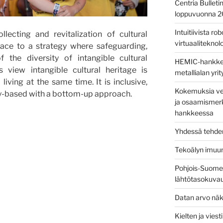
Centria Bulleti
loppuvuonna 
Intuitiivista ro
lecting and revitalization of cultural
virtuaaliteknolog
lace to a strategy where safeguarding,
 the diversity of intangible cultural
HEMIC-hankkees
s view intangible cultural heritage is
metallialan yri
living at the same time. It is inclusive,
Kokemuksia ver
y-based with a bottom-up approach.
ja osaamismerk
hankkeessa
Yhdessä tehden
Tekoälyn imuu
Pohjois-Suomen
lähtötasokuva
Datan arvo näk
Kielten ja vies