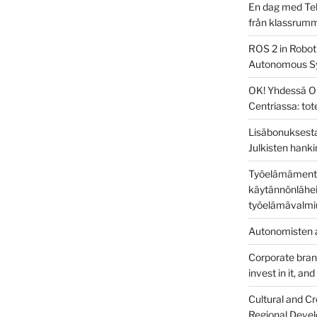
En dag med Tek
från klassrum
ROS 2 in Robot
Autonomous S
OK! Yhdessä O
Centriassa: to
Lisäbonuksesta
Julkisten hanki
Työelämämentor
käytännönlähei
työelämävalmi
Autonomisten a
Corporate brandi
invest in it, an
Cultural and Cr
Regional Devel