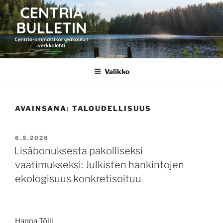
Siirry
sisältöön
CENTRIA BULLETIN
Valikko
AVAINSANA:
TALOUDELLISUUS
JULKAISTU
6.5.2026
Lisäbonuksesta pakolliseksi
vaatimukseksi: Julkisten hankintojen
ekologisuus konkretisoituu
Hanna Tölli