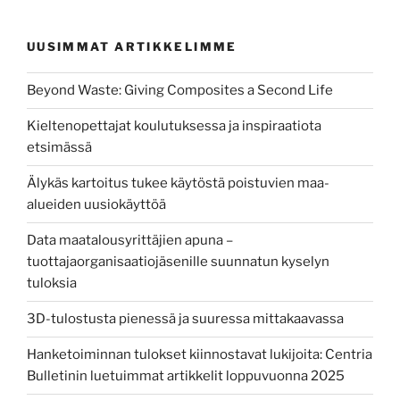
ekologisuus
konkretisoituu”
UUSIMMAT ARTIKKELIMME
Beyond Waste: Giving Composites a Second Life
Kieltenopettajat koulutuksessa ja inspiraatiota
etsimässä
Älykäs kartoitus tukee käytöstä poistuvien maa-
alueiden uusiokäyttöä
Data maatalousyrittäjien apuna –
tuottajaorganisaatiojäsenille suunnatun kyselyn
tuloksia
3D-tulostusta pienessä ja suuressa mittakaavassa
Hanketoiminnan tulokset kiinnostavat lukijoita: Centria
Bulletinin luetuimmat artikkelit loppuvuonna 2025