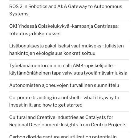
ROS 2 in Robotics and AI: A Gateway to Autonomous
Systems
OK! Yhdessä Opiskelukykyä -kampanja Centriassa:
toteutus ja kokemukset
Lisäbonuksesta pakolliseksi vaatimukseksi: Julkisten
hankintojen ekologisuus konkretisoituu
Työelämämentoroinnin malli AMK‑opiskelijoille –
käytännönläheinen tapa vahvistaa työelämävalmiuksia
Autonomisten ajoneuvojen turvallinen suunnittelu
Corporate branding in a nutshell – what it is, why to
invest in it, and how to get started
Cultural and Creative Industries as Catalysts for
Regional Development: Insights from Centria Projects
Carbon dioxide capture and utilization potential in