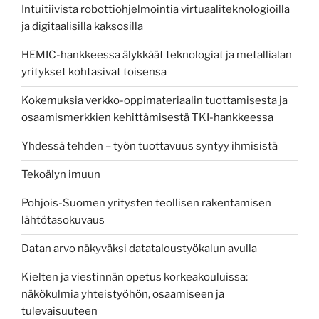
Intuitiivista robottiohjelmointia virtuaaliteknologioilla
ja digitaalisilla kaksosilla
HEMIC-hankkeessa älykkäät teknologiat ja metallialan
yritykset kohtasivat toisensa
Kokemuksia verkko-oppimateriaalin tuottamisesta ja
osaamismerkkien kehittämisestä TKI-hankkeessa
Yhdessä tehden – työn tuottavuus syntyy ihmisistä
Tekoälyn imuun
Pohjois-Suomen yritysten teollisen rakentamisen
lähtötasokuvaus
Datan arvo näkyväksi datataloustyökalun avulla
Kielten ja viestinnän opetus korkeakouluissa:
näkökulmia yhteistyöhön, osaamiseen ja
tulevaisuuteen