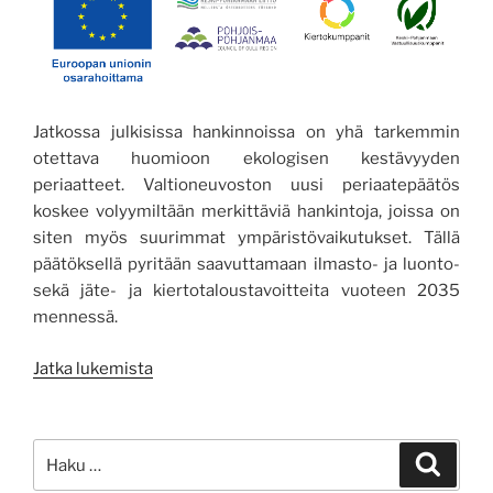
Jatkossa julkisissa hankinnoissa on yhä tarkemmin
otettava huomioon ekologisen kestävyyden
periaatteet. Valtioneuvoston uusi periaatepäätös
koskee volyymiltään merkittäviä hankintoja, joissa on
siten myös suurimmat ympäristövaikutukset. Tällä
päätöksellä pyritään saavuttamaan ilmasto- ja luonto-
sekä jäte- ja kiertotaloustavoitteita vuoteen 2035
mennessä.
”Lisäbonuksesta
Jatka lukemista
pakolliseksi
vaatimukseksi:
Julkisten
Etsi:
Haku
hankintojen