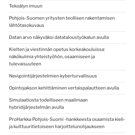
Tekoälyn imuun
Pohjois-Suomen yritysten teollisen rakentamisen
lähtötasokuvaus
Datan arvo näkyväksi datataloustyökalun avulla
Kielten ja viestinnän opetus korkeakouluissa:
näkökulmia yhteistyöhön, osaamiseen ja
tulevaisuuteen
Navigointijärjestelmien kyberturvallisuus
Opintojakson kehittäminen vertaispalautteen avulla
Simulaatiosta todelliseen maailmaan
hybridijärjestelmän avulla
ProHarkka Pohjois-Suomi -hankkeesta osaamista kieli-
ja kulttuuritietoiseen harjoittelunohjaukseen