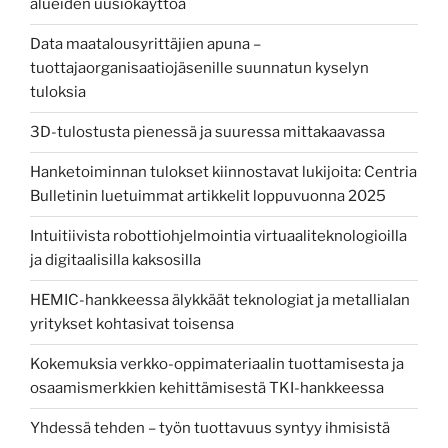
alueiden uusiokäyttöä
Data maatalousyrittäjien apuna –
tuottajaorganisaatiojäsenille suunnatun kyselyn
tuloksia
3D-tulostusta pienessä ja suuressa mittakaavassa
Hanketoiminnan tulokset kiinnostavat lukijoita: Centria
Bulletinin luetuimmat artikkelit loppuvuonna 2025
Intuitiivista robottiohjelmointia virtuaaliteknologioilla
ja digitaalisilla kaksosilla
HEMIC-hankkeessa älykkäät teknologiat ja metallialan
yritykset kohtasivat toisensa
Kokemuksia verkko-oppimateriaalin tuottamisesta ja
osaamismerkkien kehittämisestä TKI-hankkeessa
Yhdessä tehden – työn tuottavuus syntyy ihmisistä