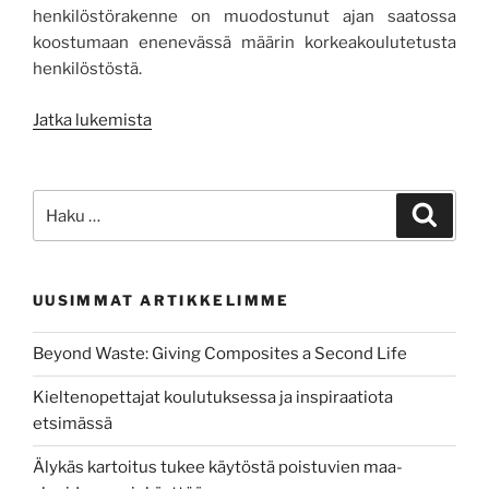
henkilöstörakenne on muodostunut ajan saatossa
koostumaan enenevässä määrin korkeakoulutetusta
henkilöstöstä.
”Ammattikorkeakouluille
Jatka lukemista
oma
työehtosopimus”
Etsi:
Haku
UUSIMMAT ARTIKKELIMME
Beyond Waste: Giving Composites a Second Life
Kieltenopettajat koulutuksessa ja inspiraatiota
etsimässä
Älykäs kartoitus tukee käytöstä poistuvien maa-