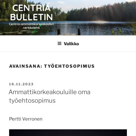
Siirry
sisältöön
CENTRIA BULLETIN
Valikko
AVAINSANA:
TYÖEHTOSOPIMUS
JULKAISTU
16.11.2023
Ammattikorkeakouluille oma
työehtosopimus
Pertti Verronen