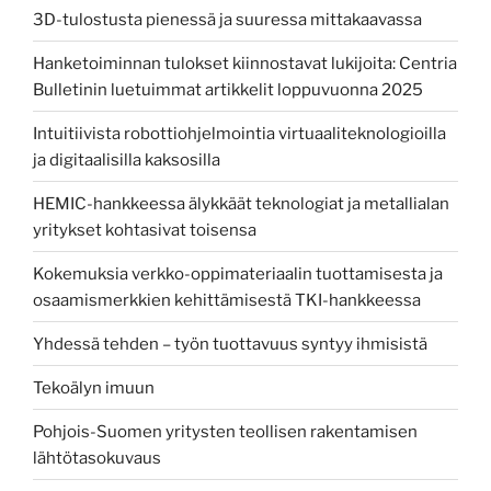
3D-tulostusta pienessä ja suuressa mittakaavassa
Hanketoiminnan tulokset kiinnostavat lukijoita: Centria
Bulletinin luetuimmat artikkelit loppuvuonna 2025
Intuitiivista robottiohjelmointia virtuaaliteknologioilla
ja digitaalisilla kaksosilla
HEMIC-hankkeessa älykkäät teknologiat ja metallialan
yritykset kohtasivat toisensa
Kokemuksia verkko-oppimateriaalin tuottamisesta ja
osaamismerkkien kehittämisestä TKI-hankkeessa
Yhdessä tehden – työn tuottavuus syntyy ihmisistä
Tekoälyn imuun
Pohjois-Suomen yritysten teollisen rakentamisen
lähtötasokuvaus