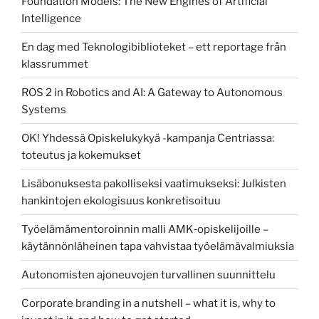
Foundation Models: The New Engines of Artificial
Intelligence
En dag med Teknologibiblioteket – ett reportage från
klassrummet
ROS 2 in Robotics and AI: A Gateway to Autonomous
Systems
OK! Yhdessä Opiskelukykyä -kampanja Centriassa:
toteutus ja kokemukset
Lisäbonuksesta pakolliseksi vaatimukseksi: Julkisten
hankintojen ekologisuus konkretisoituu
Työelämämentoroinnin malli AMK‑opiskelijoille –
käytännönläheinen tapa vahvistaa työelämävalmiuksia
Autonomisten ajoneuvojen turvallinen suunnittelu
Corporate branding in a nutshell – what it is, why to