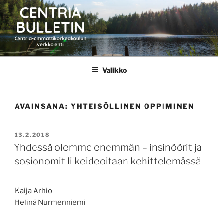
Siirry
sisältöön
CENTRIA BULLETIN
Valikko
AVAINSANA:
YHTEISÖLLINEN OPPIMINEN
JULKAISTU
13.2.2018
Yhdessä olemme enemmän – insinöörit ja
sosionomit liikeideoitaan kehittelemässä
Kaija Arhio
Helinä Nurmenniemi