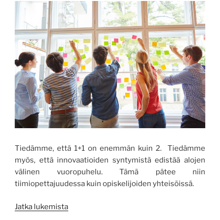
Tiedämme, että 1+1 on enemmän kuin 2. Tiedämme
myös, että innovaatioiden syntymistä edistää alojen
välinen vuoropuhelu. Tämä pätee niin
tiimiopettajuudessa kuin opiskelijoiden yhteisöissä.
”Yhdessä
Jatka lukemista
olemme