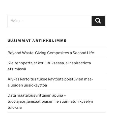
enemmän
–
insinöörit
Etsi:
Haku
ja
sosionomit
liikeideoitaan
UUSIMMAT ARTIKKELIMME
kehittelemässä”
Beyond Waste: Giving Composites a Second Life
Kieltenopettajat koulutuksessa ja inspiraatiota
etsimässä
Älykäs kartoitus tukee käytöstä poistuvien maa-
alueiden uusiokäyttöä
Data maatalousyrittäjien apuna –
tuottajaorganisaatiojäsenille suunnatun kyselyn
tuloksia