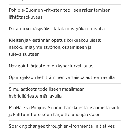
Pohjois-Suomen yritysten teollisen rakentamisen
lähtötasokuvaus
Datan arvo näkyväksi datataloustyökalun avulla
Kielten ja viestinnän opetus korkeakouluissa:
näkökulmia yhteistyöhön, osaamiseen ja
tulevaisuuteen
Navigointijärjestelmien kyberturvallisuus
Opintojakson kehittäminen vertaispalautteen avulla
Simulaatiosta todelliseen maailmaan
hybridijärjestelmän avulla
ProHarkka Pohjois-Suomi -hankkeesta osaamista kieli-
ja kulttuuritietoiseen harjoittelunohjaukseen
Sparking changes through environmental initiatives