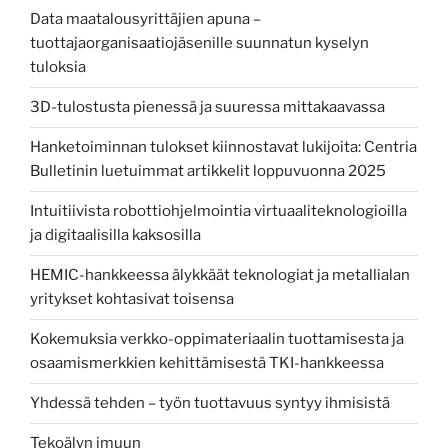
Data maatalousyrittäjien apuna –
tuottajaorganisaatiojäsenille suunnatun kyselyn
tuloksia
3D-tulostusta pienessä ja suuressa mittakaavassa
Hanketoiminnan tulokset kiinnostavat lukijoita: Centria
Bulletinin luetuimmat artikkelit loppuvuonna 2025
Intuitiivista robottiohjelmointia virtuaaliteknologioilla
ja digitaalisilla kaksosilla
HEMIC-hankkeessa älykkäät teknologiat ja metallialan
yritykset kohtasivat toisensa
Kokemuksia verkko-oppimateriaalin tuottamisesta ja
osaamismerkkien kehittämisestä TKI-hankkeessa
Yhdessä tehden – työn tuottavuus syntyy ihmisistä
Tekoälyn imuun