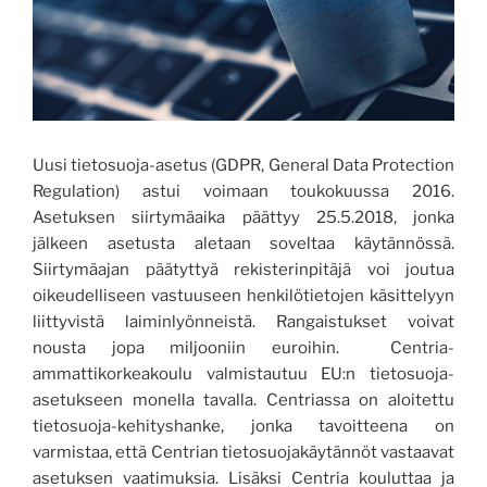
Uusi tietosuoja-asetus (GDPR, General Data Protection
Regulation) astui voimaan toukokuussa 2016.
Asetuksen siirtymäaika päättyy 25.5.2018, jonka
jälkeen asetusta aletaan soveltaa käytännössä.
Siirtymäajan päätyttyä rekisterinpitäjä voi joutua
oikeudelliseen vastuuseen henkilötietojen käsittelyyn
liittyvistä laiminlyönneistä. Rangaistukset voivat
nousta jopa miljooniin euroihin. Centria-
ammattikorkeakoulu valmistautuu EU:n tietosuoja-
asetukseen monella tavalla. Centriassa on aloitettu
tietosuoja-kehityshanke, jonka tavoitteena on
varmistaa, että Centrian tietosuojakäytännöt vastaavat
asetuksen vaatimuksia. Lisäksi Centria kouluttaa ja