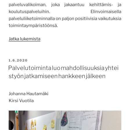
palveluvalikoiman, joka jakaantuu kehittämis- ja
koulutuspalveluihin. Elinvoimaisella
palveluliiketoiminnalla on paljon positiivisia vaikutuksia
toimintaympäristöönsä.
”Monipuolista
Jatka lukemista
palvelua
Centriasta”
JULKAISTU
1.6.2020
Palvelutoiminta luo mahdollisuuksia yhtei
styön jatkamiseen hankkeen jälkeen
Johanna Hautamäki
Kirsi Vuotila