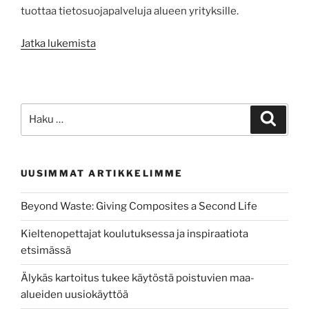
tuottaa tietosuojapalveluja alueen yrityksille.
”Centria
Jatka lukemista
valmistautuu
EU:n
tietosuoja-
asetukseen”
Etsi:
Haku
UUSIMMAT ARTIKKELIMME
Beyond Waste: Giving Composites a Second Life
Kieltenopettajat koulutuksessa ja inspiraatiota
etsimässä
Älykäs kartoitus tukee käytöstä poistuvien maa-
alueiden uusiokäyttöä