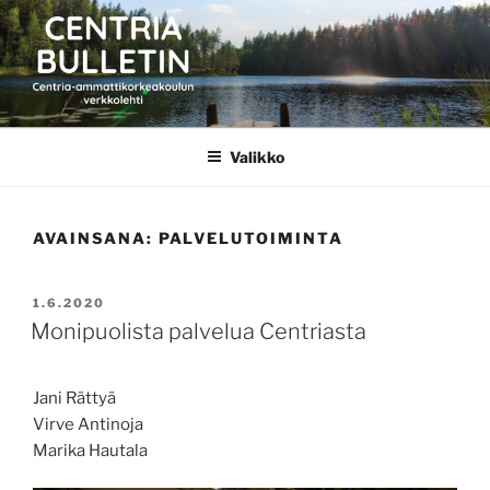
Siirry
sisältöön
CENTRIA BULLETIN
Valikko
AVAINSANA:
PALVELUTOIMINTA
JULKAISTU
1.6.2020
Monipuolista palvelua Centriasta
Jani Rättyä
Virve Antinoja
Marika Hautala