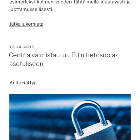
esimerkiksi kolmen vuoden tähtäimellä joustavasti ja
luottamuksellisesti.
”Palvelutoiminta luo mahdollisuuksia yhteis
Jatka lukemista
JULKAISTU
17.10.2017
Centria valmistautuu EU:n tietosuoja-
asetukseen
Anita Rättyä