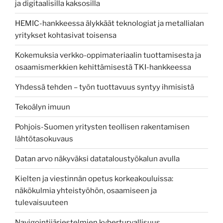
ja digitaalisilla kaksosilla
HEMIC-hankkeessa älykkäät teknologiat ja metallialan
yritykset kohtasivat toisensa
Kokemuksia verkko-oppimateriaalin tuottamisesta ja
osaamismerkkien kehittämisestä TKI-hankkeessa
Yhdessä tehden – työn tuottavuus syntyy ihmisistä
Tekoälyn imuun
Pohjois-Suomen yritysten teollisen rakentamisen
lähtötasokuvaus
Datan arvo näkyväksi datataloustyökalun avulla
Kielten ja viestinnän opetus korkeakouluissa:
näkökulmia yhteistyöhön, osaamiseen ja
tulevaisuuteen
Navigointijärjestelmien kyberturvallisuus