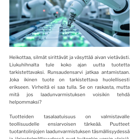
Heikottaa, silmät sirittävät ja väsyttää aivan vietävästi.
Liukuhihnalta tule koko ajan uutta tuotetta
tarkistettavaksi. Runsaudensarvi jatkaa antamistaan.
Joka ikinen tuote on tarkistettava huolellisesti
erikseen. Virheitä ei saa tulla. Se on raskasta, mutta
mitä jos laadunvarmistuksen voisikin tehdä
helpommaksi?
Tuotteiden tasalaatuisuus on valmistavalle
teollisuudelle ensiarvoisen tärkeää. Puutteet
tuotantolinjojen laadunvarmistuksen täsmällisyydessä
ja järjestelmällisyydessä ovat kuitenkin varsin yleisiä.