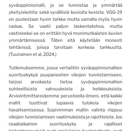
syväoppimismalli, ja se tunnistaa ja ymmärtää
yksityiskohtia sekä syvällisiä kuvioita kuvista. VGG-19
on puolestaan hyvin tarkka mutta samalla myös hyvin
raskas. Se vaatii paljon laskentatehoa, mutta
vastineeksi se on erittäin hyvä monimutkaisten kuvien
ymmärtämisessä. Täten sitä käytetään monesti
tehtävissä, joissa tarvitaan korkeaa tarkkuutta.
(Tuunainen et al. 2024.)
Tutkimuksemme, jossa vertailtiin syväoppimismallien
suorituskykyä puupaneelien vikojen tunnistamiseen,
tarjosi arvokasta tietoa syväoppimismallien
suhteellisista vahvuuksista ja heikkouksista.
Arviointimittareidemme perusteella ilmeni, että kaikki
mallit tuottivat lupaavia tuloksia vikojen
havaitsemisessa. Sopivimman mallin valinta riippuu
vikojen tunnistamisen vaatimuksista ja rajoitteista. Jos
reaaliaikainen suorituskyky ja rajalliset