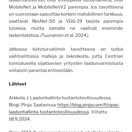
laskentaresurssit ovat ensisijaisia huolenaiheita, ovat
MobileNet ja MobileNetV2 parempia. Jos tavoitteena
on vuorostaan saavuttaa korkein mahdollinen tarkkuus,
saattavat ResNet-50 ja VGG-19 tarjota parempia
tuloksia, mutta samalla ne vaativat enemmän
laskentatehoa. (Tuunainen et al. 2024.)
Jatkossa tietoturvatiimin tavoitteena on tutkia
vaihtoehtoisia malleja ja tekniikoita, jotta Centrian
toimialueella sijaitsevien yritysten laadunvarmistusta
voitaisiin parantaa entisestään.
Lähteet
Arkkola, J. Laadunhallinta tuotantoteollisuudessa.
Blogi. Pinja. Saatavissa:
https://blog.pinja.com/fi/opas-
laadunhallinta-tuotantoteollisuudessa
. Viitattu
18.9.2024.