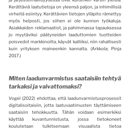
Kerättäviä laatutietoja on yleensä paljon, ja inhimillisiä
virheitä esiintyy. Kerättävien tietojen ylläpito rämettyy
myös helposti, jos siihen ei ole kunnon työkaluja.
Asiakkaiden reklamaatiot, ja pahimmassa tapauksessa
jo myytäviksi päätyneiden laaduttomien tuotteiden
poisvedot markkinoilta, käyvät kalliiksi, niin rahallisesti
kuin yrityksen maineenkin kannalta. (Arkkola; Pinja
2017.)
Miten laadunvarmistus saataisiin tehtyä
tarkaksi ja vaivattomaksi?
Vogel (2022) ehdottaa, että laadunvarmistusprosessit
digitalisoitaisiin, jotta laatuvaatimusten täyttämiseen
saataisiin tehokkuutta. Tähän voidaan esimerkiksi
käyttää kuvantunnistusta, jossa tietokoneet
koulutetaan tulkitsemaan visuaalista tietoa