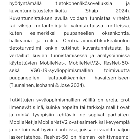
hyödyntämällä tietokonenäkösovelluksia ja
kuvantunnistustekniikoita (Shaip 2024).
Kuvantunnistuksen avulla voidaan tunnistaa virheitä
tai vikoja tuotantolinjalla valmistetuissa tuotteissa,
kuten esimerkiksi puupaneelien oksankohtia,
halkeamia ja reikiä. Centria-ammattikorkeakoulun
tietoturvatiimi onkin tutkinut kuvantunnistusta, ja
vertaillut kuvien tunnistamisessa ja analysoinnissa
käytettävien MobileNet-, MobileNetV2-, ResNet-50-
sekä VGG-19-syväoppimismallien toimivuutta
puupaneelien laatupoikkeamien havaitsemiseen
(Tuunainen, Isohanni & Jose 2024).
Tutkittujen syväoppimismallien välillä on eroja. Erot
ilmenevät siinä, kuinka nopeita tai tarkkoja mallit ovat
ja minkä tyyppisiin tehtäviin ne sopivat parhaiten.
MobileNet ja MobileNetV2 ovat esimerkiksi kevyempiä
ja ne toimivat hyvin tilanteissa, joissa ei vaadita paljon
laskentatehoa. ResNet-50 on hieman kehittyneempi