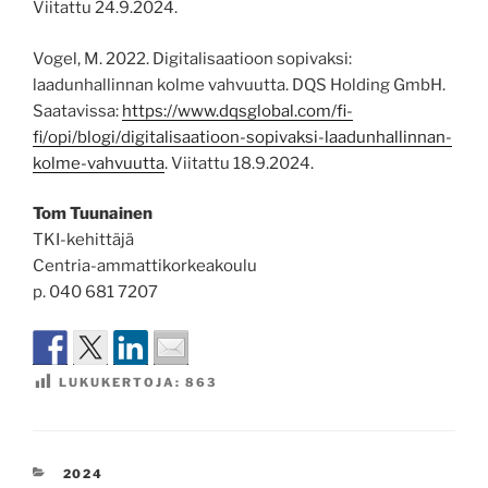
Viitattu 24.9.2024.
Vogel, M. 2022. Digitalisaatioon sopivaksi:
laadunhallinnan kolme vahvuutta. DQS Holding GmbH.
Saatavissa:
https://www.dqsglobal.com/fi-
fi/opi/blogi/digitalisaatioon-sopivaksi-laadunhallinnan-
kolme-vahvuutta
. Viitattu 18.9.2024.
Tom Tuunainen
TKI-kehittäjä
Centria-ammattikorkeakoulu
p. 040 681 7207
LUKUKERTOJA:
863
KATEGORIAT
2024