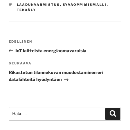
AVAINSANAT
LAADUNVARMISTUS
,
SYVÄOPPIMISMALLI
,
TEKOÄLY
Artikkelien
Edellinen
EDELLINEN
selaus
artikkeli
IoT-laitteista energiaomavaraisia
Seuraava
SEURAAVA
artikkeli
Rikastetun tilannekuvan muodostaminen eri
datalähteitä hyödyntäen
Etsi:
Haku