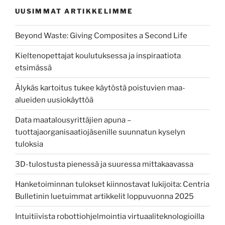
UUSIMMAT ARTIKKELIMME
Beyond Waste: Giving Composites a Second Life
Kieltenopettajat koulutuksessa ja inspiraatiota
etsimässä
Älykäs kartoitus tukee käytöstä poistuvien maa-
alueiden uusiokäyttöä
Data maatalousyrittäjien apuna –
tuottajaorganisaatiojäsenille suunnatun kyselyn
tuloksia
3D-tulostusta pienessä ja suuressa mittakaavassa
Hanketoiminnan tulokset kiinnostavat lukijoita: Centria
Bulletinin luetuimmat artikkelit loppuvuonna 2025
Intuitiivista robottiohjelmointia virtuaaliteknologioilla