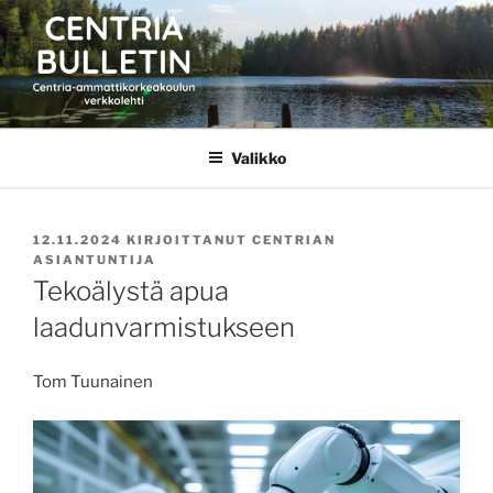
Siirry
sisältöön
CENTRIA BULLETIN
Valikko
JULKAISTU
12.11.2024
KIRJOITTANUT
CENTRIAN
ASIANTUNTIJA
Tekoälystä apua
laadunvarmistukseen
Tom Tuunainen