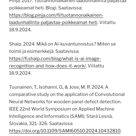
Pinja. 2017. Tuotannonaikainen laadunhallinta paljastaa
poikkeamat heti. Blogi. Saatavissa:
https://blog.pinja.com/fi/tuotannonaikainen-
laadunhallinta-paljastaa-poikkeamat-heti
. Viitattu
18.9.2024.
Shaip. 2024. Mikä on AI-kuvantunnistus? Miten se
toimii ja esimerkkejä. Saatavissa:
https://fi.shaip.com/blog/what-is-ai-image-
recognition-and-how-does-it-work/
. Viitattu
18.9.2024.
Tuunainen, T., Isohanni, O., & Jose, M. R. 2024. A
comparative study on the application of Convolutional
Neural Networks for wooden panel defect detection.
IEEE 22nd World Symposium on Applied Machine
Intelligence and Informatics (SAMI). Stará Lesná,
Slovakia, 321-326. Saatavissa:
https://doi.org/10.1109/SAMI60510.2024.10432810
.