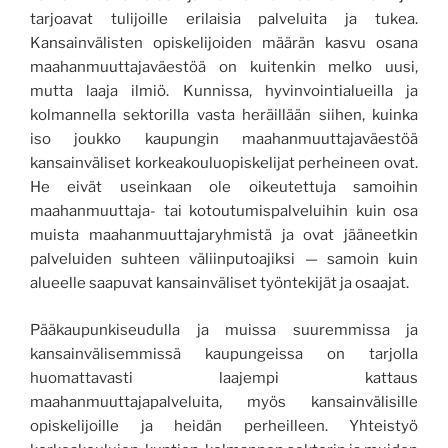
tarjoavat tulijoille erilaisia palveluita ja tukea.
Kansainvälisten opiskelijoiden määrän kasvu osana
maahanmuuttajaväestöä on kuitenkin melko uusi,
mutta laaja ilmiö. Kunnissa, hyvinvointialueilla ja
kolmannella sektorilla vasta heräillään siihen, kuinka
iso joukko kaupungin maahanmuuttajaväestöä
kansainväliset korkeakouluopiskelijat perheineen ovat.
He eivät useinkaan ole oikeutettuja samoihin
maahanmuuttaja- tai kotoutumispalveluihin kuin osa
muista maahanmuuttajaryhmistä ja ovat jääneetkin
palveluiden suhteen väliinputoajiksi — samoin kuin
alueelle saapuvat kansainväliset työntekijät ja osaajat.
Pääkaupunkiseudulla ja muissa suuremmissa ja
kansainvälisemmissä kaupungeissa on tarjolla
huomattavasti laajempi kattaus
maahanmuuttajapalveluita, myös kansainvälisille
opiskelijoille ja heidän perheilleen. Yhteistyö