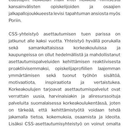
kansainvälisten opiskelijoiden ja osaajien
jalkapallojoukkueesta levisi tapahtuman ansiosta myös
Poriin.
CSS-yhteistyö asettautumisen tuen parissa on
jatkunut alle kaksi vuotta. Yhteistyö hyvällä porukalla
sekä samankaltaisissa korkeakouluissa ja
kaupungeissa on ollut hedelmällistä ja mahdollistanut
asettautumispalveluiden kehittämisen reaktiivisesta
proaktiivisemmaksi, opiskelijaprofiilien laajemman
ymmärtämisen sekä tuonut työhön sisältöä,
motivaatiota, inspiraatiota ja vertaistukea.
Korkeakoulujen tarjoavat asettautumispalvelut ovat
verrattain uusia, harvinaisiakin ja aliresurssoituja
palveluita suomalaisessa korkeakoulukentässä, joten
on tärkeää, että kehittämistyötä voidaan tehdä
jakamalla tietoa, kokemuksia, osaamista ja ideoita.
Lisäksi CSS-asettautumisyhteistyö on voinut omalta