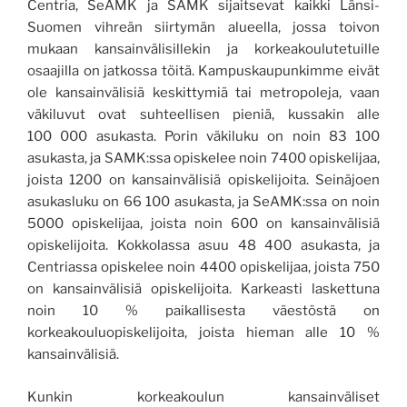
Centria, SeAMK ja SAMK sijaitsevat kaikki Länsi-
Suomen vihreän siirtymän alueella, jossa toivon
mukaan kansainvälisillekin ja korkeakoulutetuille
osaajilla on jatkossa töitä. Kampuskaupunkimme eivät
ole kansainvälisiä keskittymiä tai metropoleja, vaan
väkiluvut ovat suhteellisen pieniä, kussakin alle
100 000 asukasta. Porin väkiluku on noin 83 100
asukasta, ja SAMK:ssa opiskelee noin 7400 opiskelijaa,
joista 1200 on kansainvälisiä opiskelijoita. Seinäjoen
asukasluku on 66 100 asukasta, ja SeAMK:ssa on noin
5000 opiskelijaa, joista noin 600 on kansainvälisiä
opiskelijoita. Kokkolassa asuu 48 400 asukasta, ja
Centriassa opiskelee noin 4400 opiskelijaa, joista 750
on kansainvälisiä opiskelijoita. Karkeasti laskettuna
noin 10 % paikallisesta väestöstä on
korkeakouluopiskelijoita, joista hieman alle 10 %
kansainvälisiä.
Kunkin korkeakoulun kansainväliset