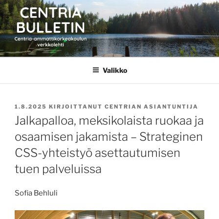
Siirry
sisältöön
CENTRIA BULLETIN
Valikko
JULKAISTU
1.8.2025
KIRJOITTANUT
CENTRIAN ASIANTUNTIJA
Jalkapalloa, meksikolaista ruokaa ja
osaamisen jakamista – Strateginen
CSS-yhteistyö asettautumisen
tuen palveluissa
Sofia Behluli