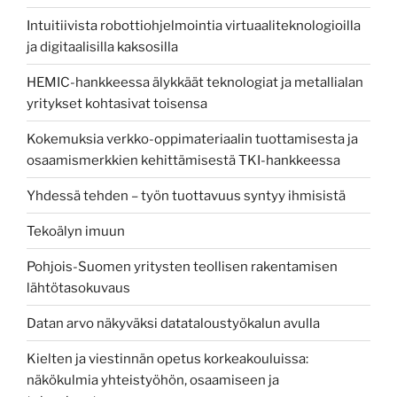
Intuitiivista robottiohjelmointia virtuaaliteknologioilla
ja digitaalisilla kaksosilla
HEMIC-hankkeessa älykkäät teknologiat ja metallialan
yritykset kohtasivat toisensa
Kokemuksia verkko-oppimateriaalin tuottamisesta ja
osaamismerkkien kehittämisestä TKI-hankkeessa
Yhdessä tehden – työn tuottavuus syntyy ihmisistä
Tekoälyn imuun
Pohjois-Suomen yritysten teollisen rakentamisen
lähtötasokuvaus
Datan arvo näkyväksi datataloustyökalun avulla
Kielten ja viestinnän opetus korkeakouluissa:
näkökulmia yhteistyöhön, osaamiseen ja