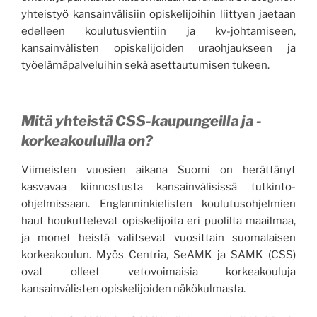
yhteistyö kansainvälisiin opiskelijoihin liittyen jaetaan
edelleen koulutusvientiin ja kv-johtamiseen,
kansainvälisten opiskelijoiden uraohjaukseen ja
työelämäpalveluihin sekä asettautumisen tukeen.
Mitä yhteistä CSS-kaupungeilla ja -
korkeakouluilla on?
Viimeisten vuosien aikana Suomi on herättänyt
kasvavaa kiinnostusta kansainvälisissä tutkinto-
ohjelmissaan. Englanninkielisten koulutusohjelmien
haut houkuttelevat opiskelijoita eri puolilta maailmaa,
ja monet heistä valitsevat vuosittain suomalaisen
korkeakoulun. Myös Centria, SeAMK ja SAMK (CSS)
ovat olleet vetovoimaisia korkeakouluja
kansainvälisten opiskelijoiden näkökulmasta.