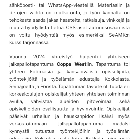
sähköposti- tai WhatsApp-viesteillä. Materiaalin ja
tietojen vaihto on mutkatonta, ja työn kannalta on
tehokasta saada jakaa haasteita, ratkaisuja, vinkkejä ja
muuta hyödyllistä tietoa. CSS-asettautumisosaamista
on voitu hyödyntää myös esimerkiksi SeAMK:n
kurssitarjonnassa.
Vuonna 2024 yhteistyö huipentui yhteiseen
jalkapallotapahtuma
Coppa West
iin. Tapahtuma toi
yhteen kotimaisia ja kansainvälisiä opiskelijoita,
työntekijöitä ja työelämän edustajia Kokkolasta,
Seinäjoelta ja Porista. Tapahtuman tavoite oli tuoda eri
korkeakoulujen opiskelijat yhteen yhteisen toiminnan
avulla, vahvistaa alueiden pitovoimaa sekä
opiskelijoiden osallisuutta ja hyvinvointia. Opiskelijat
pääsivät urheilun ja hauskanpidon lisäksi myös
verkostoitumaan. Jalkapallotapahtuma madalsi
kynnystä tutustua työntekijöihin ja työelämän
edustajiin. Kokkolan malli Inter Kokkola -nimisestä