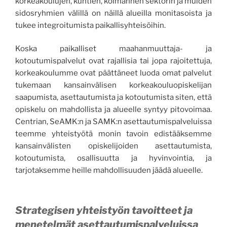
korkeakoulujen, kuntien, kolmannen sektorin ja muiden
sidosryhmien välillä on näillä alueilla monitasoista ja
tukee integroitumista paikallisyhteisöihin.
Koska paikalliset maahanmuuttaja- ja
kotoutumispalvelut ovat rajallisia tai jopa rajoitettuja,
korkeakoulumme ovat päättäneet luoda omat palvelut
tukemaan kansainvälisen korkeakouluopiskelijan
saapumista, asettautumista ja kotoutumista siten, että
opiskelu on mahdollista ja alueelle syntyy pitovoimaa.
Centrian, SeAMK:n ja SAMK:n asettautumispalveluissa
teemme yhteistyötä monin tavoin edistääksemme
kansainvälisten opiskelijoiden asettautumista,
kotoutumista, osallisuutta ja hyvinvointia, ja
tarjotaksemme heille mahdollisuuden jäädä alueelle.
Strategisen yhteistyön tavoitteet ja
menetelmät asettautumispalveluissa