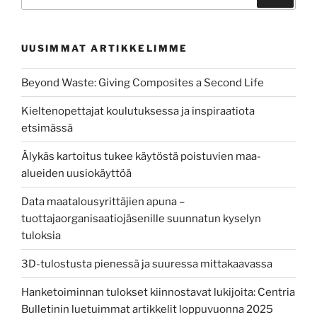
UUSIMMAT ARTIKKELIMME
Beyond Waste: Giving Composites a Second Life
Kieltenopettajat koulutuksessa ja inspiraatiota
etsimässä
Älykäs kartoitus tukee käytöstä poistuvien maa-
alueiden uusiokäyttöä
Data maatalousyrittäjien apuna –
tuottajaorganisaatiojäsenille suunnatun kyselyn
tuloksia
3D-tulostusta pienessä ja suuressa mittakaavassa
Hanketoiminnan tulokset kiinnostavat lukijoita: Centria
Bulletinin luetuimmat artikkelit loppuvuonna 2025