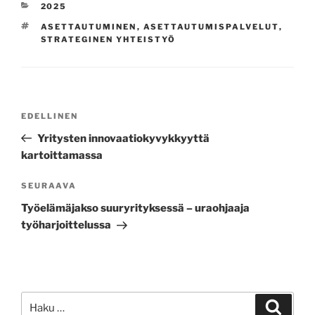
KATEGORIAT
2025
AVAINSANAT
ASETTAUTUMINEN
,
ASETTAUTUMISPALVELUT
,
STRATEGINEN YHTEISTYÖ
Artikkelien
Edellinen
EDELLINEN
selaus
artikkeli
Yritysten innovaatiokyvykkyyttä
kartoittamassa
Seuraava
SEURAAVA
artikkeli
Työelämäjakso suuryrityksessä – uraohjaaja
työharjoittelussa
Etsi:
Haku