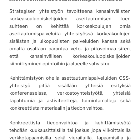
Strategisen yhteistyön tavoitteena kansainvälisten
korkeakouluopiskelijoiden asettautumisen tuen
suhteen on kehittää korkeakoulujen omia
asettautumispalveluita yhteistyössä korkeakoulujen
sisäisten ja ulkopuolisten palveluiden kanssa sekä
omalta osaltaan parantaa veto- ja pitovoimaa siten,
että kansainvälisen korkeakouluopiskelijoiden
kiinnittyminen opintoihin ja alueelle vahvistuu.
Kehittämistyön ohella asettautumispalveluiden CSS-
yhteistyö pitää sisällään yhteisiä esityksiä
konferensseissa, verkostoyhteistyötä, yhteisiä
tapahtumia ja aktiviteetteja, toimintamalleja sekä
konkreettista materiaalin ja tiedon vaihtoa.
Konkreettista tiedonvaihtoa ja kehittämistyötä
tehdään kuukausittaisilla tai joskus jopa viikoittaisilla
verkkotapaamisilla sekä vierailuilla, tapaamisilla ja