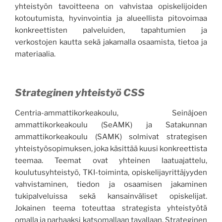
yhteistyön tavoitteena on vahvistaa opiskelijoiden
kotoutumista, hyvinvointia ja alueellista pitovoimaa
konkreettisten palveluiden, tapahtumien ja
verkostojen kautta sekä jakamalla osaamista, tietoa ja
materiaalia.
Strateginen yhteistyö CSS
Centria-ammattikorkeakoulu, Seinäjoen
ammattikorkeakoulu (SeAMK) ja Satakunnan
ammattikorkeakoulu (SAMK) solmivat strategisen
yhteistyösopimuksen, joka käsittää kuusi konkreettista
teemaa. Teemat ovat yhteinen laatuajattelu,
koulutusyhteistyö, TKI-toiminta, opiskelijayrittäjyyden
vahvistaminen, tiedon ja osaamisen jakaminen
tukipalveluissa sekä kansainväliset opiskelijat.
Jokainen teema toteuttaa strategista yhteistyötä
omalla ja parhaaksi katsomallaan tavallaan. Strateginen