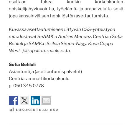
osaltaan tukea kunkin korkeakoulun
opiskelijahyvinvointia, työelämä- ja urapalveluita sekä
jopa kansainvälisen henkilöstön asettautumista.
Kuvassa asettautumiseen liittyvän CSS-yhteistyön
muodostavat SeAMK:n Andres Mendez, Centrian Sofia
Behluli ja SAMK:n Szilvia Simon-Nagy. Kuva Coppa
West -jalkapalloturnauksesta.
Sofia Behluli
Asiantuntija (asettautumispalvelut)
Centria-ammattikorkeakoulu
p. 050 345 0778
LUKUKERTOJA:
852