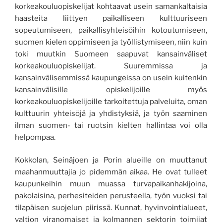
korkeakouluopiskelijat kohtaavat usein samankaltaisia
haasteita liittyen paikalliseen kulttuuriseen
sopeutumiseen, paikallisyhteisöihin kotoutumiseen,
suomen kielen oppimiseen ja työllistymiseen, niin kuin
toki muutkin Suomeen saapuvat kansainväliset
korkeakouluopiskelijat. Suuremmissa ja
kansainvälisemmissä kaupungeissa on usein kuitenkin
kansainvälisille opiskelijoille myös
korkeakouluopiskelijoille tarkoitettuja palveluita, oman
kulttuurin yhteisöjä ja yhdistyksiä, ja työn saaminen
ilman suomen- tai ruotsin kielten hallintaa voi olla
helpompaa.
Kokkolan, Seinäjoen ja Porin alueille on muuttanut
maahanmuuttajia jo pidemmän aikaa. He ovat tulleet
kaupunkeihin muun muassa turvapaikanhakijoina,
pakolaisina, perhesiteiden perusteella, työn vuoksi tai
tilapäisen suojelun piirissä. Kunnat, hyvinvointialueet,
valtion viranomaiset ja kolmannen sektorin toimijat