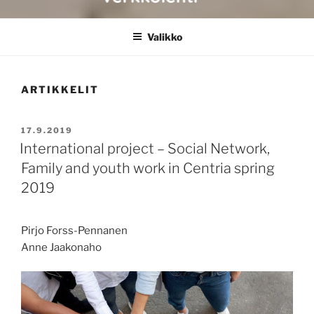
CENTRIA BULLETIN
Valikko
ARTIKKELIT
JULKAISTU
17.9.2019
International project – Social Network,
Family and youth work in Centria spring
2019
Pirjo Forss-Pennanen
Anne Jaakonaho