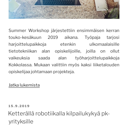
Summer Workshop järjestettiin ensimmäisen kerran
touko-kesäkuun 2019 aikana. Työpaja tarjosi
harjoittelupaikkoja etenkin ulkomaalaisille
tietotekniikan alan opiskelijoille, joilla on ollut
vaikeuksia saada alan työharjoittelupaikkoja
Kokkolassa. Mukaan valittiin myös kaksi liiketalouden
opiskelijaa johtamaan projekteja.
”Kesätyöpaja
Jatka lukemista
turvaa
opiskelijoiden
harjoittelumahdollisuuksia”
JULKAISTU
15.9.2019
Ketterällä robotiikalla kilpailukykyä pk-
yrityksille