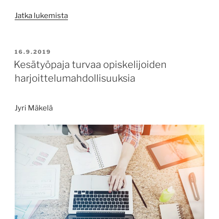
”International
Jatka lukemista
project
–
Social
JULKAISTU
16.9.2019
Network,
Kesätyöpaja turvaa opiskelijoiden
Family
harjoittelumahdollisuuksia
and
youth
Jyri Mäkelä
work
in
Centria
spring
2019”