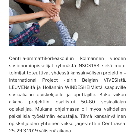
Centria-ammattikorkeakoulun kolmannen vuoden
sosionomiopiskelijat ryhmästä NSOS16K sekä muut
toimijat toteuttivat yhdessä kansainvälisen projektin –
International Project -leirin Belgian VIVESistä,
LEUVENsitä ja Hollannin WINDESHEIMistä saapuville
sosiaalialan opiskelijoille ja opettajille. Koko viikon
aikana projektiin osallistui 50-80 sosiaalialan
opiskelijaa. Mukana ohjelmassa oli myös vaihdellen
paikallisia työelämän edustajia. Tämä kansainvälinen
opiskelijoiden yhteinen viikko järjestettiin Centriassa
25-29.3.2019 välisenä aikana.