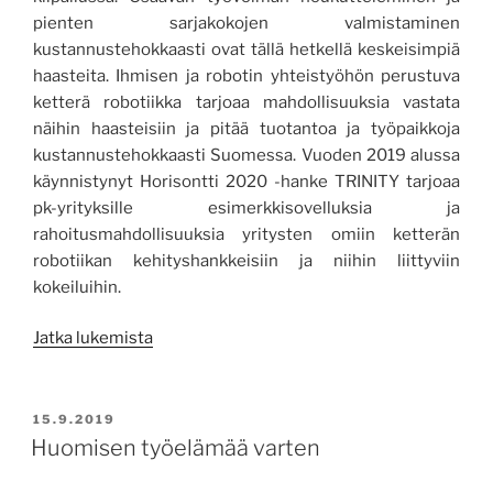
pienten sarjakokojen valmistaminen
kustannustehokkaasti ovat tällä hetkellä keskeisimpiä
haasteita. Ihmisen ja robotin yhteistyöhön perustuva
ketterä robotiikka tarjoaa mahdollisuuksia vastata
näihin haasteisiin ja pitää tuotantoa ja työpaikkoja
kustannustehokkaasti Suomessa. Vuoden 2019 alussa
käynnistynyt Horisontti 2020 -hanke TRINITY tarjoaa
pk-yrityksille esimerkkisovelluksia ja
rahoitusmahdollisuuksia yritysten omiin ketterän
robotiikan kehityshankkeisiin ja niihin liittyviin
kokeiluihin.
”Ketterällä
Jatka lukemista
robotiikalla
kilpailukykyä
pk-
JULKAISTU
15.9.2019
yrityksille”
Huomisen työelämää varten