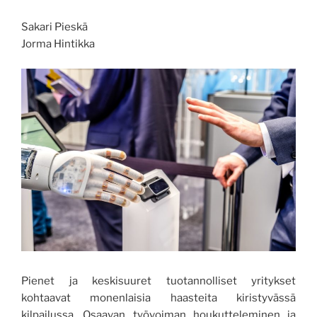
Sakari Pieskä
Jorma Hintikka
Pienet ja keskisuuret tuotannolliset yritykset
kohtaavat monenlaisia haasteita kiristyvässä
kilpailussa. Osaavan työvoiman houkutteleminen ja